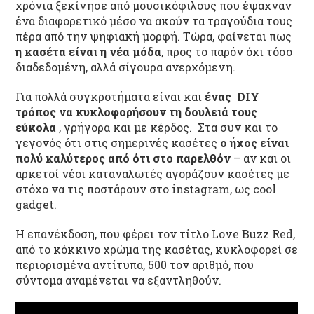
χρόνια ξεκίνησε από μουσικόφιλους που έψαχναν
ένα διαφορετικό μέσο να ακούν τα τραγούδια τους
πέρα από την ψηφιακή μορφή. Τώρα, φαίνεται πως
η κασέτα είναι η νέα μόδα
, προς το παρόν όχι τόσο
διαδεδομένη, αλλά σίγουρα ανερχόμενη.
Για πολλά συγκροτήματα είναι και
ένας DIY
τρόπος να κυκλοφορήσουν τη δουλειά τους
εύκολα
, γρήγορα και με κέρδος. Στα συν και το
γεγονός ότι στις σημερινές κασέτες
ο ήχος είναι
πολύ καλύτερος από ότι στο παρελθόν
– αν και οι
αρκετοί νέοι καταναλωτές αγοράζουν κασέτες με
στόχο να τις ποστάρουν στο instagram, ως cool
gadget.
Η επανέκδοση, που φέρει τον τίτλο Love Buzz Red,
από το κόκκινο χρώμα της κασέτας, κυκλοφορεί σε
περιορισμένα αντίτυπα, 500 τον αριθμό, που
σύντομα αναμένεται να εξαντληθούν.