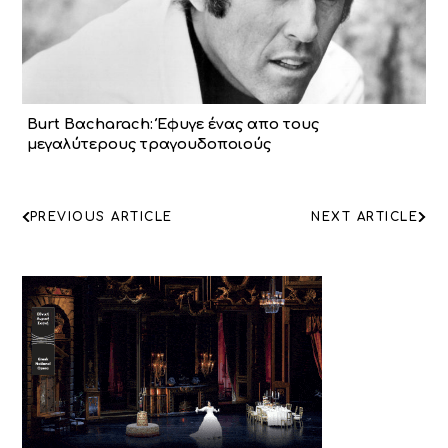
Burt Bαcharach: Έφυγε ένας απο τους
μεγαλύτερους τραγουδοποιούς
ΠΛΟΗΓΗΣΗ
PREVIOUS ARTICLE
NEXT ARTICLE
ΑΡΘΡΩΝ