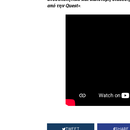
από την
Quest
»
.
TWEET
SHARE