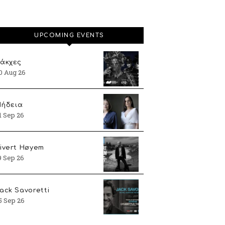
UPCOMING EVENTS
άκχες
0 Aug 26
ήδεια
1 Sep 26
ivert Høyem
9 Sep 26
ack Savoretti
5 Sep 26