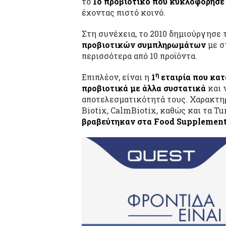
το
1ο προβιοτικό που κυκλοφόρησε
έχοντας πιστό κοινό.
Στη συνέχεια, το 2010 δημιούργησε 
προβιοτικών συμπληρωμάτων
με σ
περισσότερα από 10 προϊόντα.
η
Επιπλέον, είναι η
1
εταιρία που κατ
προβιοτικά με άλλα συστατικά
και 
αποτελεσματικότητά τους. Χαρακτη
Biotix, CalmBiotix, καθώς και τα Tu
βραβεύτηκαν στα Food Supplemen