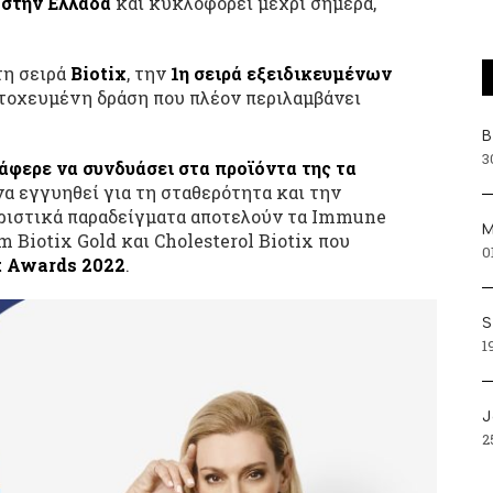
 στην Ελλάδα
και κυκλοφορεί μέχρι σήμερα,
τη σειρά
Biotix
, την
1η σειρά εξειδικευμένων
τοχευμένη δράση που πλέον περιλαμβάνει
Β
3
άφερε να συνδυάσει στα προϊόντα της τα
να εγγυηθεί για τη σταθερότητα και την
ριστικά παραδείγματα αποτελούν τα Immune
Μ
m Biotix Gold και Cholesterol Biotix που
0
t Awards 2022
.
S
1
J
2