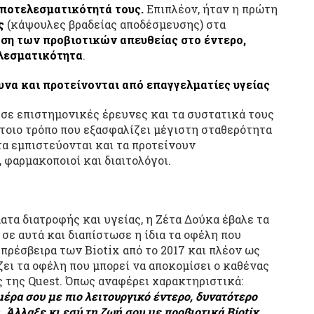
 αποτελεσματικότητά τους.
Επιπλέον, ήταν η πρώτη
ς
(κάψουλες βραδείας αποδέσμευσης) στα
ση των προβιοτικών απευθείας στο έντερο
,
λεσματικότητα
.
υνα και προτείνονται από επαγγελματίες υγείας
 σε επιστημονικές έρευνες και τα συστατικά τους
έτοιο τρόπο που εξασφαλίζει μέγιστη σταθερότητα
τα εμπιστεύονται και τα προτείνουν
 φαρμακοποιοί και διαιτολόγοι.
ατα διατροφής και υγείας, η Ζέτα Δούκα έβαλε τα
 σε αυτά και διαπίστωσε η ίδια τα οφέλη που
 πρέσβειρα των Biotix από το 2017 και πλέον ως
ζει τα οφέλη που μπορεί να αποκομίσει ο καθένας
 της Quest. Όπως αναφέρει χαρακτηριστικά:
μέρα σου με πιο λειτουργικό έντερο, δυνατότερο
. Άλλαξε κι εσύ τη ζωή σου με προβιοτικά
Biotix
,