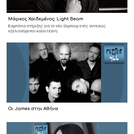
Μάρκος Χαϊδεμένος: Light Beam
Καμπάνια στήριξης για το νέο άλμπουμ ενός συνεχώς
εξελισσόμενου καλλιτέχνη
Οι James στην Αθήνα