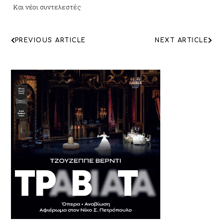
Και νέοι συντελεστές
ΠΛΟΗΓΗΣΗ
PREVIOUS ARTICLE
NEXT ARTICLE
ΑΡΘΡΩΝ