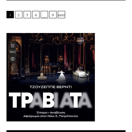
…
1
2
3
4
9
next