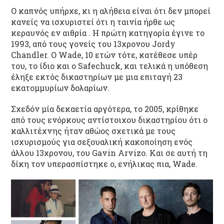
Ο καπνός υπήρχε, κι η αλήθεια είναι ότι δεν μπορεί
κανείς να ισχυριστεί ότι η ταινία ήρθε ως
κεραυνός εν αιθρία . Η πρώτη κατηγορία έγινε το
1993, από τους γονείς του 13χρονου Jordy
Chandler. Ο Wade, 10 ετών τότε, κατέθεσε υπέρ
του, το ίδιο και ο Safechuck, και τελικά η υπόθεση
έληξε εκτός δικαστηρίων με μια επιταγή 23
εκατομμυρίων δολαρίων.
Σχεδόν μία δεκαετία αργότερα, το 2005, κρίθηκε
από τους ενόρκους αντίστοιχου δικαστηρίου ότι ο
καλλιτέχνης ήταν αθώος σχετικά με τους
ισχυρισμούς για σεξουαλική κακοποίηση ενός
άλλου 13χρονου, του Gavin Arvizo. Και σε αυτή τη
δίκη τον υπερασπίστηκε ο, ενήλικας πια, Wade.