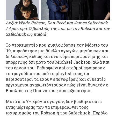
Δεξιά: Wade Robson, Dan Reed και James Safechuck
/ Αριστερά: Ο βασιλιάς της ποπ με τον Robson και τον
Safechuck ως παιδιά
Το ντοκιμαντέρ που κυκλοφόρησε τον Μάρτιο του
’19, πυροδότησε μια θύελλα αγωγών, μηνύσεων και
δηλώσεων, καθώς και ένα κύμα περιφρόνησης και
απόρριψης όχι μόνο του Michael Jackson, αλλά και
του έργου του. Ραδιοφωνικοί σταθμοί αφαίρεσαν
τα τραγούδια του από το playlist τους, (οι
περισσότεροι τα έχουν επαναφέρει) και οι θεατές
οργισμένοι αναρωτιόντουσαν πώς είναι δυνατόν ο
Βασιλιάς της Ποπ να τους είχε εξαπατήσει.
Μετά από 7+ χρόνια αγωγών, δεν βρέθηκε ούτε
ένας μάρτυρας που να επιβεβαιώνει τους
ισχυρισμούς του Robson ή του Safechuck. Παρόλο