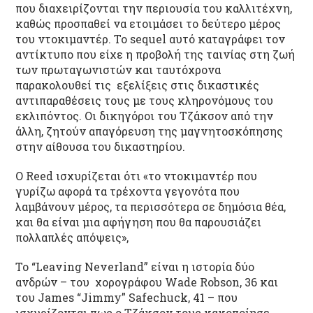
που διαχειρίζονται την περιουσία του καλλιτέχνη,
καθώς προσπαθεί να ετοιμάσει το δεύτερο μέρος
του ντοκιμαντέρ. Το sequel αυτό καταγράφει τον
αντίκτυπο που είχε η προβολή της ταινίας στη ζωή
των πρωταγωνιστών και ταυτόχρονα
παρακολουθεί τις εξελίξεις στις δικαστικές
αντιπαραθέσεις τους με τους κληρονόμους του
εκλιπόντος. Οι δικηγόροι του Τζάκσον από την
άλλη, ζητούν απαγόρευση της μαγνητοσκόπησης
στην αίθουσα του δικαστηρίου.
O Reed ισχυρίζεται ότι «το ντοκιμαντέρ που
γυρίζω αφορά τα τρέχοντα γεγονότα που
λαμβάνουν μέρος, τα περισσότερα σε δημόσια θέα,
και θα είναι μια αφήγηση που θα παρουσιάζει
πολλαπλές απόψεις»,
Το “Leaving Neverland” είναι η ιστορία δύο
ανδρών – του χορογράφου Wade Robson, 36 και
του James “Jimmy” Safechuck, 41 – που
ισχυρίζονται πως ο Τζάκσον τους κακοποίησε