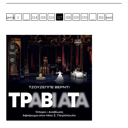
…
…
previous
1
124
125
126
127
128
129
130
152
next