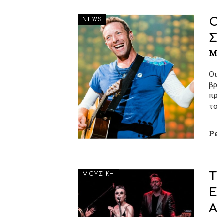
C
NEWS
Σ
Μ
Οι
βρ
πρ
το
P
T
ΜΟΥΣΙΚΗ
Ε