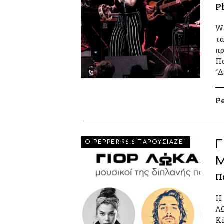
P
Wa
τα
πρ
Πα
“
P
Γ
Ο PEPPER 96.6 ΠΑΡΟΥΣΙΑΖΕΙ
Π
Η 
ΛΩ
Ki