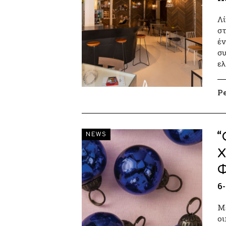
Λί
στ
έν
συ
ελ
P
“
NEWS
Χ
Φ
6
Με
οι