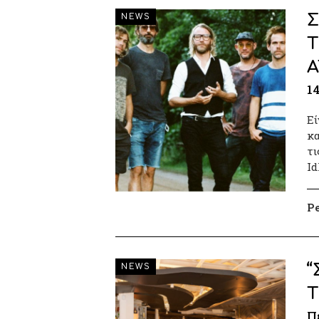
Σ
NEWS
T
A
1
Εί
κα
τι
Id
P
“
NEWS
Τ
Π