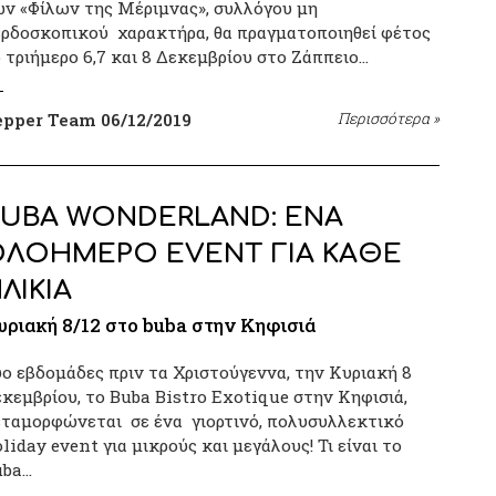
ν «Φίλων της Μέριμνας», συλλόγου μη
ρδοσκοπικού χαρακτήρα, θα πραγματοποιηθεί φέτος
 τριήμερο 6,7 και 8 Δεκεμβρίου στο Ζάππειο…
epper Team
06/12/2019
Περισσότερα
»
UBA WONDERLAND: ΕΝΑ
ΛΟΗΜΕΡΟ EVENT ΓΙΑ ΚΑΘΕ
ΛΙΚΙΑ
υριακή 8/12 στο buba στην Κηφισιά
ο εβδομάδες πριν τα Χριστούγεννα, την Κυριακή 8
κεμβρίου, το Buba Bistro Exotique στην Κηφισιά,
ταμορφώνεται σε ένα γιορτινό, πολυσυλλεκτικό
liday event για μικρούς και μεγάλους! Τι είναι το
uba…