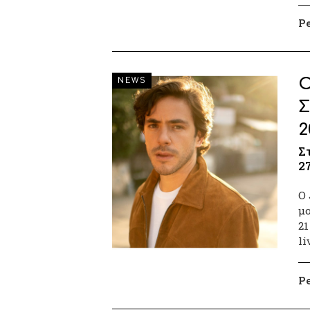
P
O
NEWS
Σ
2
Σ
2
Ο 
μο
21
li
P