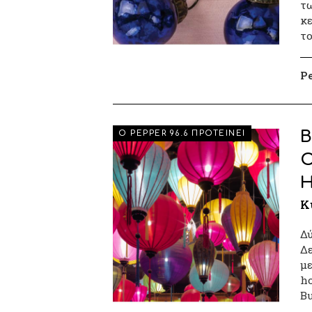
τω
κε
το
P
B
Ο PEPPER 96.6 ΠΡΟΤΕΙΝΕΙ
Ο
Η
Κ
Δύ
Δε
με
ho
B