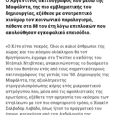
Ο Αργεντινός σκιτσογράφος που μέσω της
Μαφάλντα, της πιο εμβληματικής του
δημιουργίας, εξέθεσε με ανατρεπτικό
χιούμορ τον κοινωνικό παραλογισμό,
πέθανε στα 88 του έτη λόγω επιπλοκών που
ακολούθησαν εγκεφαλικό επεισόδιο.
«Ο Κίνο είναι νεκρός. Όλοι οι καλοί άνθρωποι της
χώρας και του κόσμου ολόκληρου θα τον
θρηνήσουν», έγραψε στο Twitter ο εκδότης του
Ντάνιελ Ντιβίνσκι, ανακοινώνοντας το δυσάρεστο
νέο του θανάτου ενός από τους σημαντικότερους
σκιτσογράφους της γενιάς του ‘60. Δημιουργός της
Μαφάλντα, της αξιολάτρευτης
στρογγυλοπρόσωπης κόρης ενός μικροαστικού
αντρόγυνου που, μέσα από τις αφοπλιστικές της
ερωτήσεις, εξέθετε την αμηχανία του «κόσμου των
ενηλίκων» με τον πιο σπαρταριστό τρόπο, ο Χοακίν
Σαλβαδόρ Λαβάδο, όπως ήταν το πραγματικό του
όνομα, καταγόταν από την Ανδαλουσία της