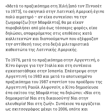
«Μετά το πραξικόπημα στη Χιλή [από τον Πινοσέτ
το 1973], το σκηνικό στην Λατινική Αμερική έγινε
πολύ αιματηρό – αν είχα συνεχίσει να την
ζωγραφίζω [την Μαφάλντα], θα με είχαν
πυροβολήσει από μία έως τέσσερις φορές», είχε
δηλώσει, αναφερόμενος στις επιθέσεις κατά
καλλιτεχνών και διανοούμενων που εξέφραζαν
την αντίθεσή τους στα δεξιά μιλιταριστικά
καθεστώτα της Λατινικής Αμερικής.
To 1976, μετά το πραξικόπημα στην Αργεντινή, ο
Κίνο έφυγε για την Ιταλία και στη συνέχεια
εγκαταστάθηκε στην Ισπανία. Επέστρεψε στην
Αργεντινή το 1983 και μετά το αποτυχημένο
πραξικόπημα του 1987 εναντίον του προέδρου της
Αργεντινή Ραούλ Αλφονσίν, ο Κίνο δημοσίευσε
ένα σκίτσο της Μαφάλντας να δηλώνει: «Ναι στη
δημοκρατία! Ναι στη δικαιοσύνη! Ναι στην
ελευθερία! Ναι στη ζωή!». Συνέχισε να εργάζεται
ως σκιτσογράφος μέχρι το 2006, οπότε και