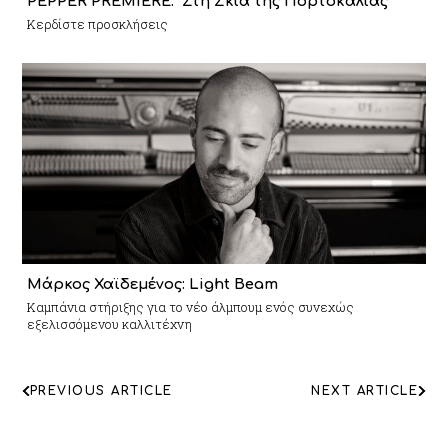
PEPPER PREMIERE: “Στη Σκιά της Πορτοκαλιάς”
Κερδίστε προσκλήσεις
Μάρκος Χαϊδεμένος: Light Beam
Καμπάνια στήριξης για το νέο άλμπουμ ενός συνεχώς
εξελισσόμενου καλλιτέχνη
ΠΛΟΗΓΗΣΗ
PREVIOUS ARTICLE
NEXT ARTICLE
ΑΡΘΡΩΝ