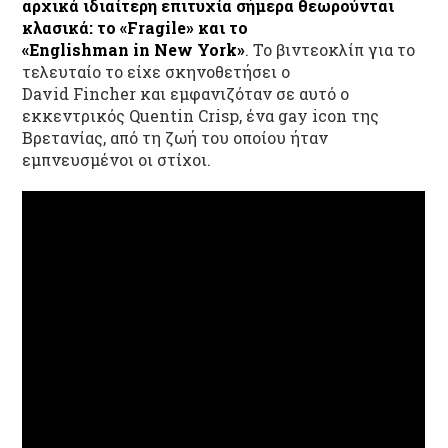
αρχικά ιδιαίτερη επιτυχία σήμερα θεωρούνται
κλασικά: το «
Fragile
» και το
«
Englishman
in
New
York
»
. Το βιντεοκλίπ για το
τελευταίο το είχε σκηνοθετήσει ο
David Fincher και εμφανιζόταν σε αυτό ο
εκκεντρικός Quentin Crisp, ένα gay icon της
Βρετανίας, από τη ζωή του οποίου ήταν
εμπνευσμένοι οι στίχοι.