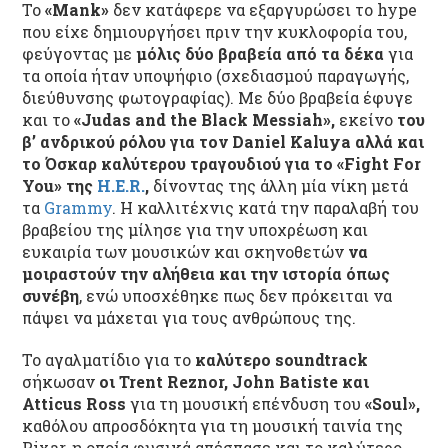
Το
«Mank»
δεν κατάφερε να εξαργυρώσει το hype
που είχε δημιουργήσει πριν την κυκλοφορία του,
φεύγοντας με
μόλις δύο βραβεία από τα δέκα
για
τα οποία ήταν υποψήφιο (σχεδιασμού παραγωγής,
διεύθυνσης φωτογραφίας). Με δύο βραβεία έφυγε
και το
«Judas and the Black Messiah»,
εκείνο
του
β’ ανδρικού ρόλου για τον Daniel Kaluya αλλά και
το Όσκαρ καλύτερου τραγουδιού για το «Fight For
You» της
H.E.R.
,
δίνοντας της άλλη μία νίκη μετά
τα
Grammy
. Η καλλιτέχνις κατά την παραλαβή του
βραβείου της μίλησε για την υποχρέωση και
ευκαιρία των μουσικών και σκηνοθετών
να
μοιραστούν την αλήθεια και την ιστορία όπως
συνέβη
, ενώ υποσχέθηκε πως δεν πρόκειται να
πάψει να μάχεται για τους ανθρώπους της.
Το αγαλματίδιο για το
καλύτερο soundtrack
σήκωσαν
οι Trent Reznor, John Batiste και
Atticus Ross
για τη μουσική επένδυση του
«Soul»,
καθόλου απροσδόκητα για τη μουσική ταινία της
Pixar, η οποία φυσικά απέσπασε και το καλύτερο