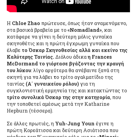
Η
Chloe Zhao
πρώτευσε, όπως ήταν αναμενόμενο,
στα βασικά βραβεία με το
«Nomadland»
, και
κατάφερε να γίνει η δεύτερη μόλις γυναίκα
σκηνοθέτις και η πρώτη έγχρωμη γυναίκα που
έλαβε
το Όσκαρ Σκηνοθεσίας αλλά και εκείνο της
Καλύτερης Ταινίας.
Διόλου άδικα
η Frances
McDormand το γιόρτασε βγάζοντας την κραυγή
του λύκου
: λίγο αργότερα θα ανέβαινε ξανά στη
σκηνή για να λάβει
τ
ο τρίτο αγαλματίδιο της
ταινίας
(Α΄ γυναικείου ρόλου)
για τη
συγκλονιστική ερμηνεία της και κατακτώντας το
τρίτο συνολικά Όσκαρ της στην κατηγορία
, που
την τοποθετεί αμέσως μετά την Katharine
Hepburn (τέσσερα).
Σε άλλες πρωτιές, η
Yuh-Jung Youn
έγινε η
πρώτη Κορεάτισσα και δεύτερη Ασιάτισσα που
κέρδισε τον Β’ γυναικείο ρόλο, για το
«Minari»,