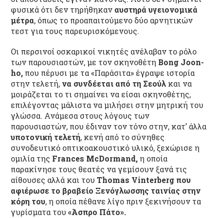
φυσικά ότι δεν τηρήθηκαν
αυστηρά υγειονομικά
μέτρα
, όπως το προαπαιτούμενο δύο αρνητικών
τεστ για τους παρευρισκόμενους.
Οι περσινοί οσκαρικοί νικητές ανέλαβαν το ρόλο
των παρουσιαστών, με τον σκηνοθέτη
Bong Joon-
ho,
που πέρυσι με τα «Παράσιτα» έγραψε ιστορία
στην τελετή,
να συνδέεται από τη Σεούλ
και να
μοιράζεται το τι σημαίνει να είσαι σκηνοθέτης,
επιλέγοντας μάλιστα να μιλήσει στην μητρική του
γλώσσα. Ανάμεσα στους λόγους των
παρουσιαστών, που έδιναν τον τόνο στην, κατ’ άλλα
υποτονική τελετή
, κενή από το σύνηθες
συνοδευτικό οπτικοακουστικό υλικό, ξεχώρισε η
ομιλία της
Frances McDormand,
η οποία
παρακίνησε τους θεατές να γεμίσουν ξανά τις
αίθουσες αλλά και του
Thomas Vinterberg που
αφιέρωσε το βραβείο Ξενόγλωσσης ταινίας στην
κόρη του
, η οποία πέθανε λίγο πριν ξεκινήσουν τα
γυρίσματα του
«Άσπρο Πάτο».