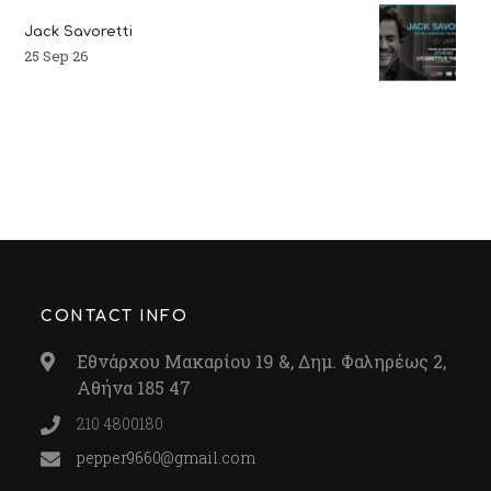
Jack Savoretti
25 Sep 26
CONTACT INFO
Εθνάρχου Μακαρίου 19 &, Δημ. Φαληρέως 2,
Αθήνα 185 47
210 4800180
pepper9660@gmail.com