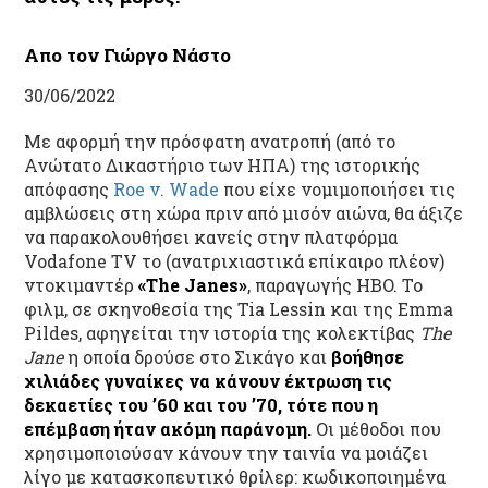
Απο τον Γιώργο Νάστο
30/06/2022
Με αφορμή την πρόσφατη ανατροπή (από το
Ανώτατο Δικαστήριο των ΗΠΑ) της ιστορικής
απόφασης
Roe v. Wade
που είχε νομιμοποιήσει τις
αμβλώσεις στη χώρα πριν από μισόν αιώνα, θα άξιζε
να παρακολουθήσει κανείς στην πλατφόρμα
Vodafone TV το (ανατριχιαστικά επίκαιρο πλέον)
ντοκιμαντέρ
«The Janes»
, παραγωγής HBO. Το
φιλμ, σε σκηνοθεσία της Tia Lessin και της Emma
Pildes, αφηγείται την ιστορία της κολεκτίβας
The
Jane
η οποία δρούσε στο Σικάγο και
βοήθησε
χιλιάδες γυναίκες να κάνουν έκτρωση τις
δεκαετίες του ’60 και του ’70, τότε που η
επέμβαση ήταν ακόμη παράνομη.
Οι μέθοδοι που
χρησιμοποιούσαν κάνουν την ταινία να μοιάζει
λίγο με κατασκοπευτικό θρίλερ: κωδικοποιημένα