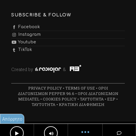
SUBSCRIBE & FOLLOW
Facebook
Instagram
Youtube
TikTok
Created by
&
PRIVACY POLICY
•
TERMS OF USE
•
ΟΡΟΙ
ΔΙΑΓΩΝΙΣΜΩΝ PEPPER 96.6
•
ΟΡΟΙ ΔΙΑΓΩΝΙΣΜΩΝ
MEDIATEL
•
COOKIES POLICY
•
ΤΑΥΤΟΤΗΤΑ
•
ΕΣΡ
•
ΤΑΥΤΟΤΗΤΑ
•
ΚΡΑΤΙΚΗ ΔΙΑΦΗΜΙΣΗ
Απόρρητο
Created by
Radiojar
&
A3
•••