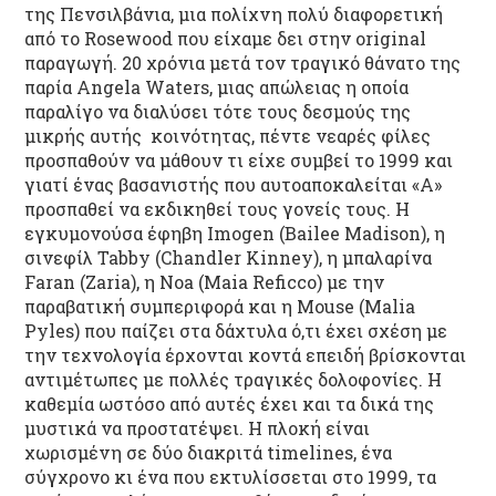
της Πενσιλβάνια, μια πολίχνη πολύ διαφορετική
από το Rosewood που είχαμε δει στην original
παραγωγή. 20 χρόνια μετά τον τραγικό θάνατο της
παρία Angela Waters, μιας απώλειας η οποία
παραλίγο να διαλύσει τότε τους δεσμούς της
μικρής αυτής κοινότητας, πέντε νεαρές φίλες
προσπαθούν να μάθουν τι είχε συμβεί το 1999 και
γιατί ένας βασανιστής που αυτοαποκαλείται «Α»
προσπαθεί να εκδικηθεί τους γονείς τους. Η
εγκυμονούσα έφηβη Imogen (Bailee Madison), η
σινεφίλ Tabby (Chandler Kinney), η μπαλαρίνα
Faran (Zaria), η Noa (Maia Reficco) με την
παραβατική συμπεριφορά και η Mouse (Malia
Pyles) που παίζει στα δάχτυλα ό,τι έχει σχέση με
την τεχνολογία έρχονται κοντά επειδή βρίσκονται
αντιμέτωπες με πολλές τραγικές δολοφονίες. Η
καθεμία ωστόσο από αυτές έχει και τα δικά της
μυστικά να προστατέψει. Η πλοκή είναι
χωρισμένη σε δύο διακριτά timelines, ένα
σύγχρονο κι ένα που εκτυλίσσεται στο 1999, τα