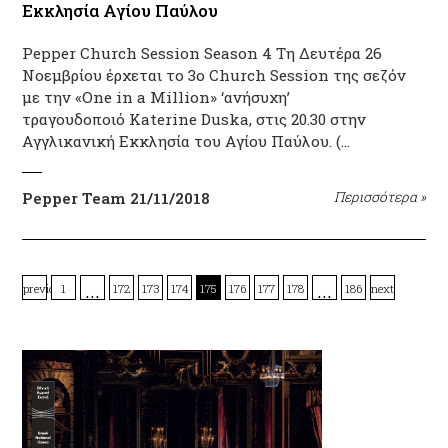
Εκκλησία Αγίου Παύλου
Pepper Church Session Season 4 Τη Δευτέρα 26
Νοεμβρίου έρχεται το 3ο Church Session της σεζόν
με την «Οne in a Million» ‘ανήσυχη’
τραγουδοποιό Katerine Duska, στις 20.30 στην
Αγγλικανική Εκκλησία του Αγίου Παύλου. (…
Pepper Team
21/11/2018
Περισσότερα
»
…
…
previous
1
172
173
174
175
176
177
178
186
next