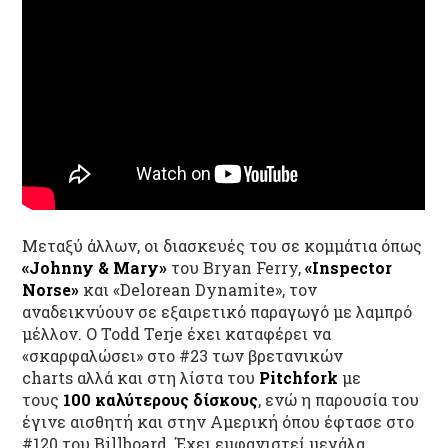
Μεταξύ άλλων, οι διασκευές του σε κομμάτια όπως
«Johnny & Mary»
του Bryan Ferry,
«Inspector
Norse»
και «Delorean Dynamite», τον
αναδεικνύουν σε εξαιρετικό παραγωγό με λαμπρό
μέλλον. Ο Todd Terje έχει καταφέρει να
«σκαρφαλώσει» στο #23 των βρετανικών
charts αλλά και στη λίστα του
Pitchfork
με
τους
100 καλύτερους δίσκους
, ενώ η παρουσία του
έγινε αισθητή και στην Αμερική όπου έφτασε στο
#120 του Billboard. Έχει εμφανιστεί μεγάλα