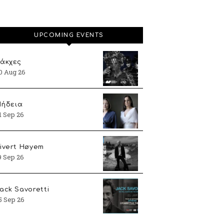
UPCOMING EVENTS
άκχες
0 Aug 26
ήδεια
1 Sep 26
ivert Høyem
9 Sep 26
ack Savoretti
5 Sep 26