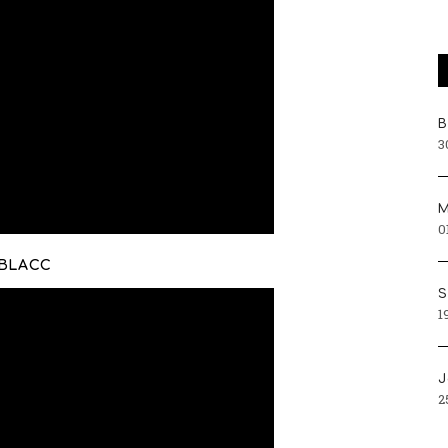
Β
3
Μ
0
 BLACC
S
1
J
2