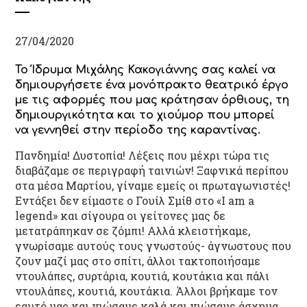
27/04/2020
Το Ίδρυμα Μιχάλης Κακογιάννης σας καλεί να
δημιουργήσετε ένα μονόπρακτο θεατρικό έργο
με τις αφορμές που μας κράτησαν όρθιους, τη
δημιουργικότητα και το χιούμορ που μπορεί
να γεννηθεί στην περίοδο της καραντίνας.
Πανδημία! Δυστοπία! Λέξεις που μέχρι τώρα τις
διαβάζαμε σε περιγραφή ταινιών! Ξαφνικά περίπου
στα μέσα Μαρτίου, γίναμε εμείς οι πρωταγωνιστές!
Εντάξει δεν είμαστε ο Γουίλ Σμίθ στο «I am a
legend» και σίγουρα οι γείτονες μας δε
μετατράπηκαν σε ζόμπι! Αλλά κλειστήκαμε,
γνωρίσαμε αυτούς τους γνωστούς- άγνωστους που
ζουν μαζί μας στο σπίτι, άλλοι τακτοποιήσαμε
ντουλάπες, συρτάρια, κουτιά, κουτάκια και πάλι
ντουλάπες, κουτιά, κουτάκια. Άλλοι βρήκαμε τον
εαυτό μας και νιώσαμε καλά και νιώσαμε άσχημα.