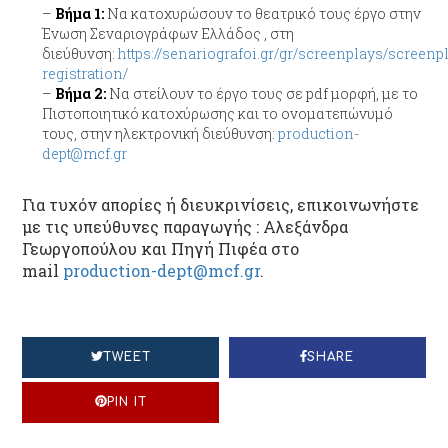
Βήμα
1:
Να κατοχυρώσουν το θεατρικό τους έργο στην
Ένωση Σεναριογράφων Ελλάδος , στη
διεύθυνση:
https://senariografoi.gr/gr/screenplays/screenp
registration/
Βήμα 2:
Να στείλουν το έργο τους σε pdf μορφή, με το
Πιστοποιητικό κατοχύρωσης και το ονοματεπώνυμό
τους, στην ηλεκτρονική διεύθυνση:
production-
dept@mcf.gr
Για τυχόν απορίες ή διευκρινίσεις, επικοινωνήστε
με τις υπεύθυνες παραγωγής : Αλεξάνδρα
Γεωργοπούλου και Πηγή Πιφέα στο
mail
production-dept@mcf.gr
.
TWEET
SHARE
PIN IT