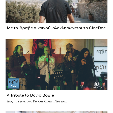
Με τα βραβεία κοινού, ολοκληρώνεται το CineDoc
A Tribute to David Bowie
Δες τι έγινε στο Pepper Church Session