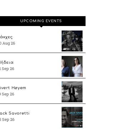
UPCOMING EVENTS
άκχες
0 Aug 26
ήδεια
1 Sep 26
ivert Høyem
9 Sep 26
ack Savoretti
5 Sep 26