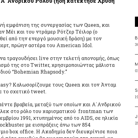
ρ Α’ Ανδρικού Ρόλου (ήδη κατέκτησε Χρυσή
νή εμφάνιση της συνεργασίας των Queen, και
ν Μέι και του ντράμερ Ρότζερ Τέιλορ (ο
θεί από την ενεργό μουσική δράση) με τον
Β
3
ρτ, πρώην αστέρα του American Idol.
να τραγουδήσει live στην τελετή απονομής, όπως
σμό της στο Twitter, χρησιμοποιώντας μάλιστα
Μ
0
διού “Bohemian Rhapsody.”
 fantasy? Καλωσορίζουμε τους Queen και τον Άνταμ
 το σχετικό tweet.
S
1
έντε βραβεία, μεταξύ των οποίων και Α΄Ανδρικού
άλεκ στο ρόλο του χαρισματικού frontman των
J
εμβρίου 1991, χτυπημένος από το AIDS, σε ηλικία
2
lockbuster με εισπράξεις άνω των 854
ιο box office. Η Ακαδημία δεν διευκρίνισε ποια