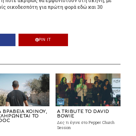
 ή πότε ακριβώς θα εμφανιστούν στη σκηνή, με
ρίς οικοδεσπότη για πρώτη φορά εδώ και 30
PIN IT
Α ΒΡΑΒΕΙΑ ΚΟΙΝΟΥ,
A TRIBUTE TO DAVID
ΛΗΡΩΝΕΤΑΙ ΤΟ
BOWIE
DOC
Δες τι έγινε στο Pepper Church
Session