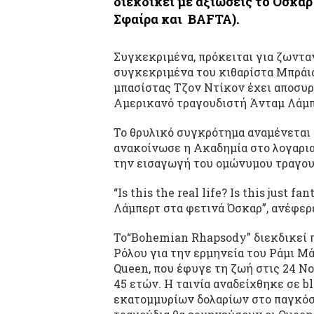
διεκδικεί με αξιώσεις το Όσκα
Σφαίρα και BAFTA).
Συγκεκριμένα, πρόκειται για ζωντα
συγκεκριμένα του κιθαρίστα Μπράια
μπασίστας Τζον Ντίκον έχει αποσυρ
Αμερικανό τραγουδιστή Άνταμ Λάμπε
Το θρυλικό συγκρότημα αναμένεται 
ανακοίνωσε η Ακαδημία στο λογαρια
την εισαγωγή του ομώνυμου τραγου
“Is this the real life? Is this just
Λάμπερτ στα φετινά Όσκαρ”, ανέφερε
Το“Bohemian Rhapsody” διεκδικεί π
Ρόλου για την ερμηνεία του Ράμι Μ
Queen, που έφυγε τη ζωή στις 24 Νο
45 ετών. Η ταινία αναδείχθηκε σε b
εκατομμυρίων δολαρίων στο παγκόσμ