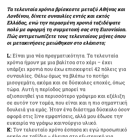
Τα τελευταία χρόνια βρίσκεστε μεταξύ Αθήνας και
Λονδίνου, δίνετε συναυλίες εντός και εκτός
Ελλάδας, ενώ την περασμένη χρονιά ταξιδέψατε
πολύ με αφορμή τη συμμετοχή σας στη Eurovision.
Πώς αντιμετωπίζετε τους τελευταίους μήνες όπου
οι μετακινήσεις
μειώθηκαν στο ελάχιστο;
L:
Είναι μια νέα πραγματικότητα. Τα τελευταία
χρόνια ήμουν με μια βαλίτσα στο χέρι – έχει
υπάρξει χρονιά που έχω επισκεφτεί 42 πόλεις για
συναυλίες. Θέλω όμως να βλέπω το ποτήρι
μισογεμάτο, ακόμα και σε δύσκολες εποχές, όπως
τώρα. Αυτή η περίοδος μπορεί να
αξιοποιηθεί για περισσότερο γράψιμο και εξέλιξη
σε αυτόν τον τομέα, που είναι και η πιο σημαντική
δουλειά για εμάς. Ήταν ένα διάστημα δύσκολο όσον
αφορά στις live εμφανίσεις, αλλά μου έδωσε την
ευκαιρία να γράψω καινούργιο υλικό.
Κ:
Τον τελευταίο χρόνο έσπασα κι εγώ προσωπικό
ρεκόρ σε ταξίδια – έλειπα στο εξωτερικό για