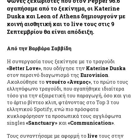
Φωνές ξεχωριστές που στον
Pepper 96.6
αγαπήσαμε από το ξεκίνημα, οι
Katerine
Duska
και
Leon of Athens
δημιουργούν με
κοινή αισθητική και το
live
τους στις
9
Σεπτεμβρίου
θα είναι απόδειξη.
Από την Βαρβάρα Σαββίδη
Η συνεργασία τους ξεκίνησε με το τραγούδι
«Better Love»
, που οδήγησε την
Katerine Duska
στον περσινό διαγωνισμό της
Eurovision
.
Ακολούθησε το
ντουέτο «Άνεμος»
, το πρώτο τους
ελληνόφωνο τραγούδι, που αγαπήθηκε ιδιαίτερα
τόσο για την εξαιρετική του παραγωγή, όσο και για
το άρτιο βίντεο κλιπ, φτάνοντας στο Top 3 του
ελληνικού Spotify, ενώ πιο πρόσφατα
κυκλοφόρησαν τα προσωπικά τους αγγλόφωνα
singles
«Sanctuary»
και
«Communication»
.
Τους συναντήσαμε με αφορμή το
live
τους στην