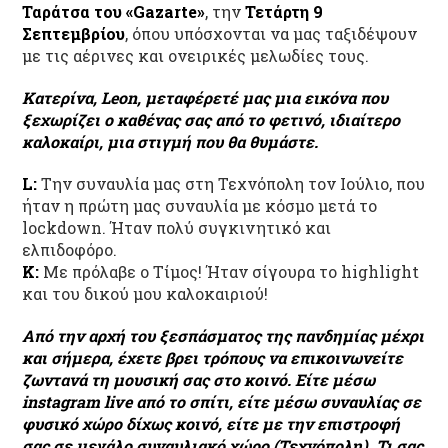
Ταράτσα του
«Gazarte»
, την
Τετάρτη 9
Σεπτεμβρίου
, όπου υπόσχονται να μας ταξιδέψουν
με τις αέρινες και ονειρικές μελωδίες τους.
Κατερίνα, Leon, μεταφέρετέ μας μια εικόνα που
ξεχωρίζει ο καθένας σας από το φετινό, ιδιαίτερο
καλοκαίρι, μια στιγμή που θα θυμάστε.
L:
Την συναυλία μας στη Τεχνόπολη τον Ιούλιο, που
ήταν η πρώτη μας συναυλία με κόσμο μετά το
lockdown. Ήταν πολύ συγκινητικό και
ελπιδοφόρο.
Κ:
Με πρόλαβε ο Τίμος! Ήταν σίγουρα το highlight
και του δικού μου καλοκαιριού!
Από την αρχή του ξεσπάσματος της πανδημίας μέχρι
και σήμερα, έχετε βρει τρόπους να επικοινωνείτε
ζωντανά τη μουσική σας στο κοινό. Είτε μέσω
instagram live από το σπίτι, είτε μέσω συναυλίας σε
φυσικό χώρο δίχως κοινό, είτε με την επιστροφή
σας σε μεγάλο συναυλιακό χώρο (Τεχνόπολη). Τι σας