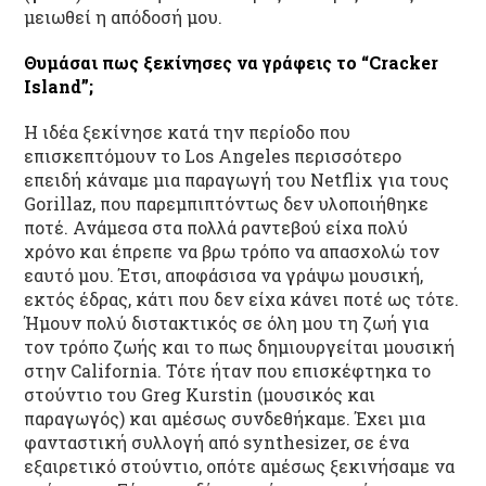
μειωθεί η απόδοσή μου.
Θυμάσαι πως ξεκίνησες να γράφεις το “Cracker
Island”
;
Η ιδέα ξεκίνησε κατά την περίοδο που
επισκεπτόμουν το Los Angeles περισσότερο
επειδή κάναμε μια παραγωγή του Netflix για τους
Gorillaz, που παρεμπιπτόντως δεν υλοποιήθηκε
ποτέ. Ανάμεσα στα πολλά ραντεβού είχα πολύ
χρόνο και έπρεπε να βρω τρόπο να απασχολώ τον
εαυτό μου. Έτσι, αποφάσισα να γράψω μουσική,
εκτός έδρας, κάτι που δεν είχα κάνει ποτέ ως τότε.
Ήμουν πολύ διστακτικός σε όλη μου τη ζωή για
τον τρόπο ζωής και το πως δημιουργείται μουσική
στην California. Τότε ήταν που επισκέφτηκα το
στούντιο του Greg Kurstin (μουσικός και
παραγωγός) και αμέσως συνδεθήκαμε. Έχει μια
φανταστική συλλογή από synthesizer, σε ένα
εξαιρετικό στούντιο, οπότε αμέσως ξεκινήσαμε να