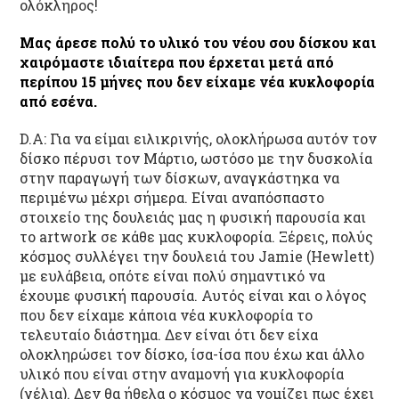
ολόκληρος!
Μας άρεσε πολύ το υλικό του νέου σου δίσκου και
χαιρόμαστε ιδιαίτερα που έρχεται μετά από
περίπου 15 μήνες που δεν είχαμε νέα κυκλοφορία
από εσένα.
D.Α: Για να είμαι ειλικρινής, ολοκλήρωσα αυτόν τον
δίσκο πέρυσι τον Μάρτιο, ωστόσο με την δυσκολία
στην παραγωγή των δίσκων, αναγκάστηκα να
περιμένω μέχρι σήμερα. Είναι αναπόσπαστο
στοιχείο της δουλειάς μας η φυσική παρουσία και
το artwork σε κάθε μας κυκλοφορία. Ξέρεις, πολύς
κόσμος συλλέγει την δουλειά του Jamie (Hewlett)
με ευλάβεια, οπότε είναι πολύ σημαντικό να
έχουμε φυσική παρουσία. Αυτός είναι και ο λόγος
που δεν είχαμε κάποια νέα κυκλοφορία το
τελευταίο διάστημα. Δεν είναι ότι δεν είχα
ολοκληρώσει τον δίσκο, ίσα-ίσα που έχω και άλλο
υλικό που είναι στην αναμονή για κυκλοφορία
(γέλια). Δεν θα ήθελα ο κόσμος να νομίζει πως έχει