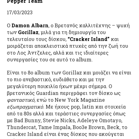
Pepper Team
17/03/2023
Ο
Damon Albarn
, ο Βρετανός καλλιτέχνης – ψυχή
των
Gorillaz
, μιλά για τη δημιουργία του
τελευταίου τους δίσκου,
“Cracker Island”
και
μοιράζεται αποκλειστικά πτυχές από την ζωή του
στο Λος Άντζελες, αλλά και τις ιδιαίτερες
συνεργασίες του σε αυτό το album.
Είναι το 8ο album των Gorillaz και μοιάζει να είναι
το πιο ανεβαστικό, ευδιάθετο και με την
μεγαλύτερη ποικιλία ήχων μέχρι σήμερα. Ο
βρετανικός Guardian περιγράφει τον δίσκο ως
φανταστικό,
ενώ το New York Magazine
εξωπραγματικό
. Με ήχους pop, latin και στοιχεία
από τα 80s αλλά και τεράστιες συνεργασίες όπως
με Bad Bunny, Stevie Nicks, Adeleye Omotayo,
Thundercat, Tame Impala, Boo3e Brown, Beck, το
Cracker Island είναι ένας δίσκος που ακούγεται