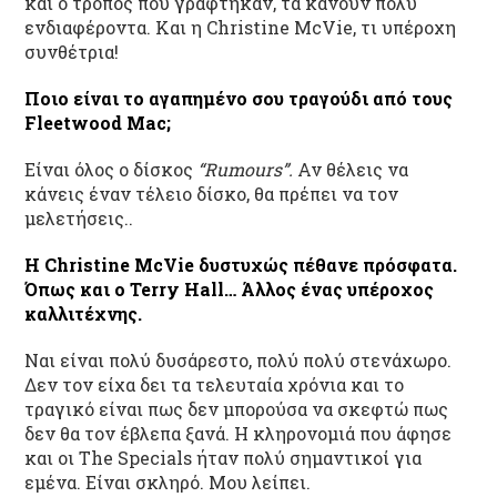
και ο τρόπος που γράφτηκαν, τα κάνουν πολύ
ενδιαφέροντα. Και η Christine McVie, τι υπέροχη
συνθέτρια!
Ποιο είναι το αγαπημένο σου τραγούδι από τους
Fleetwood
Mac
;
Είναι όλος ο δίσκος
“Rumours”.
Αν θέλεις να
κάνεις έναν τέλειο δίσκο, θα πρέπει να τον
μελετήσεις..
Η Christine
McVie
δυστυχώς πέθανε πρόσφατα.
Όπως και ο
Terry
Hall
… Άλλος ένας υπέροχος
καλλιτέχνης.
Ναι είναι πολύ δυσάρεστο, πολύ πολύ στενάχωρο.
Δεν τον είχα δει τα τελευταία χρόνια και το
τραγικό είναι πως δεν μπορούσα να σκεφτώ πως
δεν θα τον έβλεπα ξανά. Η κληρονομιά που άφησε
και οι The Specials ήταν πολύ σημαντικοί για
εμένα. Είναι σκληρό. Μου λείπει.