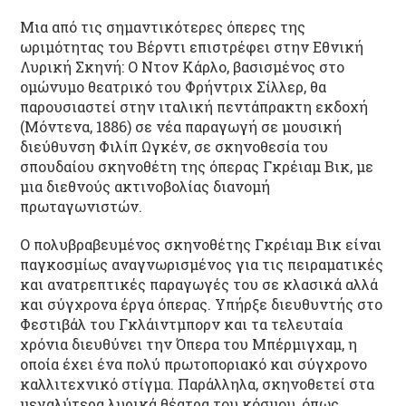
Μια από τις σημαντικότερες όπερες της
ωριμότητας του Βέρντι επιστρέφει στην Εθνική
Λυρική Σκηνή: Ο Ντον Κάρλο, βασισμένος στο
ομώνυμο θεατρικό του Φρήντριχ Σίλλερ, θα
παρουσιαστεί στην ιταλική πεντάπρακτη εκδοχή
(Μόντενα, 1886) σε νέα παραγωγή σε μουσική
διεύθυνση Φιλίπ Ωγκέν, σε σκηνοθεσία του
σπουδαίου σκηνοθέτη της όπερας Γκρέιαμ Βικ, με
μια διεθνούς ακτινοβολίας διανομή
πρωταγωνιστών.
O πολυβραβευμένος σκηνοθέτης Γκρέιαμ Βικ είναι
παγκοσμίως αναγνωρισμένος για τις πειραματικές
και ανατρεπτικές παραγωγές του σε κλασικά αλλά
και σύγχρονα έργα όπερας. Υπήρξε διευθυντής στο
Φεστιβάλ του Γκλάιντμπορν και τα τελευταία
χρόνια διευθύνει την Όπερα του Μπέρμιγχαμ, η
οποία έχει ένα πολύ πρωτοποριακό και σύγχρονο
καλλιτεχνικό στίγμα. Παράλληλα, σκηνοθετεί στα
μεγαλύτερα λυρικά θέατρα του κόσμου, όπως