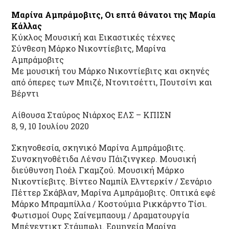
Μαρίνα Αμπράμοβιτς, Οι επτά θάνατοι της Μαρία
Κάλλας
Κύκλος Μουσική και Εικαστικές τέχνες
Σύνθεση Μάρκο Νικοντίεβιτς, Μαρίνα
Αμπράμοβιτς
Με μουσική του Μάρκο Νικοντίεβιτς και σκηνές
από όπερες των Μπιζέ, Ντονιτσέττι, Πουτσίνι και
Βέρντι
Αίθουσα Σταύρος Νιάρχος ΕΛΣ – ΚΠΙΣΝ
8, 9, 10 Ιουλίου 2020
Σκηνοθεσία, σκηνικό Μαρίνα Αμπράμοβιτς.
Συνσκηνοθέτιδα Λένσυ Πάιζινγκερ. Μουσική
διεύθυνση Γιοέλ Γκαμζού. Μουσική Μάρκο
Νικοντίεβιτς. Βίντεο Ναμπίλ Ελντερκίν / Σενάριο
Πέττερ Σκάβλαν, Μαρίνα Αμπράμοβιτς. Οπτικά εφέ
Μάρκο Μπραμπίλλα / Κοστούμια Ρικκάρντο Τίσι.
Φωτισμοί Ουρς Σαίνεμπαουμ / Δραματουργία
Μπένεντικτ Στάμπφλι. Ερμηνεία Μαρίνα