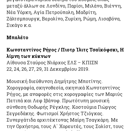
μεταξύ άλλων σε Λονδίνο, Παρίσι, Μιλάνο, Βιέννη,
Νέα Υόρκη, Αγία Πετρούπολη, Μαδρίτη,
Ζάλτσμπουργκ, Βερολίνο, Ζυρίχη, Ρώμη, Λισαβόνα,
Σικάγο κ.α.
Μπαλέτο
Κωνσταντίνος Ρήγος / Πιοτρ Ίλιτς Τσαϊκόφσκι, Η
λίμνη των κύκνων
Αίθουσα Σταύρος Νιάρχος ΕΛΣ – ΚΠΙΣΝ
22, 24, 26, 27, 29, 31 Δεκεμβρίου 2019.
Μουσική διεύθυνση Δημήτρης Μποτίνης.
Χορογραφία, σκηνοθεσία, σκηνικά Κωνσταντίνος
Ρήγος, με αναφορές στις χορογραφίες των Μαριύς
Πετιπά και Λεφ Ιβάνοφ. Πρωτότυπη μουσική
σύνθεση Θοδωρής Ρέγκλης. Κοστούμια Γιώργος
Σεγρεδάκης. Φωτισμοί Χρήστος Τζιόγκας.
Συνεργάτιδα αρχιτέκτονας Μαίρη Τσαγκάρη. Με
την Ορχήστρα, τους Α΄ Χορευτές, τους Σολίστ, τους