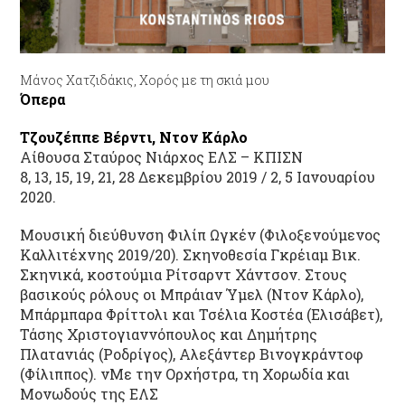
Μάνος Χατζιδάκις, Χορός με τη σκιά μου
Όπερα
Τζουζέππε Βέρντι, Ντον Κάρλο
Αίθουσα Σταύρος Νιάρχος ΕΛΣ – ΚΠΙΣΝ
8, 13, 15, 19, 21, 28 Δεκεμβρίου 2019 / 2, 5 Ιανουαρίου
2020.
Μουσική διεύθυνση Φιλίπ Ωγκέν (Φιλοξενούμενος
Καλλιτέχνης 2019/20). Σκηνοθεσία Γκρέιαμ Βικ.
Σκηνικά, κοστούμια Ρίτσαρντ Χάντσον. Στους
βασικούς ρόλους οι Μπράιαν Ύμελ (Ντον Κάρλο),
Μπάρμπαρα Φρίττολι και Τσέλια Κοστέα (Ελισάβετ),
Τάσης Χριστογιαννόπουλος και Δημήτρης
Πλατανιάς (Ροδρίγος), Αλεξάντερ Βινογκράντοφ
(Φίλιππος). νΜε την Ορχήστρα, τη Χορωδία και
Μονωδούς της ΕΛΣ