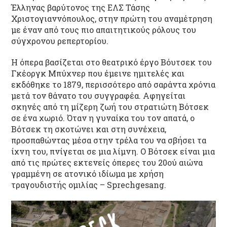
Έλληνας βαρύτονος της ΕΛΣ Τάσης
Χριστογιαννόπουλος, στην πρώτη του αναμέτρηση
με έναν από τους πιο απαιτητικούς ρόλους του
σύγχρονου ρεπερτορίου.
Η όπερα βασίζεται στο θεατρικό έργο Βόυτσεκ του
Γκέοργκ Μπύχνερ που έμεινε ημιτελές και
εκδόθηκε το 1879, περισσότερο από σαράντα χρόνια
μετά τον θάνατο του συγγραφέα. Αφηγείται
σκηνές από τη μίζερη ζωή του στρατιώτη Βότσεκ
σε ένα χωριό. Όταν η γυναίκα του τον απατά, ο
Βότσεκ τη σκοτώνει και στη συνέχεια,
προσπαθώντας μέσα στην τρέλα του να σβήσει τα
ίχνη του, πνίγεται σε μια λίμνη. Ο Βότσεκ είναι μια
από τις πρώτες εκτενείς όπερες του 20ού αιώνα
γραμμένη σε ατονικό ιδίωμα με χρήση
τραγουδιστής ομιλίας – Sprechgesang.