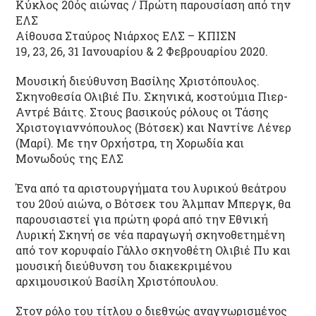
Κύκλος 20ός αιώνας / Πρώτη παρουσίαση από την
ΕΛΣ
Αίθουσα Σταύρος Νιάρχος ΕΛΣ – ΚΠΙΣΝ
19, 23, 26, 31 Ιανουαρίου & 2 Φεβρουαρίου 2020.
Μουσική διεύθυνση Βασίλης Χριστόπουλος.
Σκηνοθεσία Ολιβιέ Πυ. Σκηνικά, κοστούμια Πιερ-
Αντρέ Βάιτς. Στους βασικούς ρόλους οι Τάσης
Χριστογιαννόπουλος (Βότσεκ) και Ναντίνε Λένερ
(Μαρί). Με την Ορχήστρα, τη Χορωδία και
Μονωδούς της ΕΛΣ
Ένα από τα αριστουργήματα του λυρικού θεάτρου
του 20ού αιώνα, ο Βότσεκ του Άλμπαν Μπεργκ, θα
παρουσιαστεί για πρώτη φορά από την Εθνική
Λυρική Σκηνή σε νέα παραγωγή σκηνοθετημένη
από τον κορυφαίο Γάλλο σκηνοθέτη Ολιβιέ Πυ και
μουσική διεύθυνση του διακεκριμένου
αρχιμουσικού Βασίλη Χριστόπουλου.
Στον ρόλο του τίτλου ο διεθνώς αναγνωρισμένος