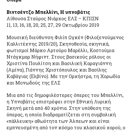
Βιντσέντζο Μπελλίνι, Η υπνοβάτις
Αίθουσα Σταύρος Νιάρχος ΕΛΣ – ΚΠΙΣΝ
11, 13, 16, 18, 20, 25, 27, 29 Οκτωβρίου 2019
Μουσική διεύθυνση Φιλίπ Ωγκέν (Φιλοξενούμενος
Καλλιτέχνης 2019/20), Σκηνοθεσία, σκηνικά,
φωτισμοί Μάρκο Αρτούρο Μαρέλλι, Κοστούμια
Ντάγκμαρ Νήφιντ. Στους βασικούς ρόλους οι
Χριστίνα Πουλίτση και Βασιλική Καραγιάννη
(Αμίνα), Γιάννης Χριστόπουλος και Βασίλης
Καβάγιας (Ελβίνο). Με την Ορχήστρα, τη Χορωδία
και Μονωδούς της ΕΛΣ
Μια από τις δημοφιλέστερες όπερες του Μπελλίνι,
η Υπνοβάτις επιστρέφει στην Εθνική Λυρική
Σκηνή μετά από 40 χρόνια. Στην υπόθεση της
όπερας, η οποία διαδραματίζεται στη συμβολική
«πάλλευκη» αθωότητα των Άλπεων και είναι
εμπνευσμένη από τον κόσμο του κλασικού χορού, ο