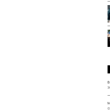
Β
3
Μ
0