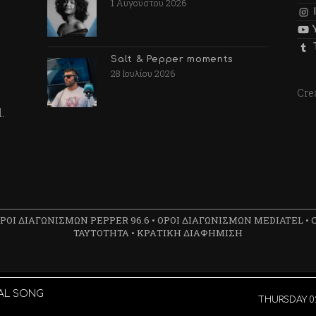
1 Αυγούστου 2026
Salt & Pepper moments
28 Ιουλίου 2026
Cre
.
ΡΟΙ ΔΙΑΓΩΝΙΣΜΩΝ PEPPER 96.6
•
ΟΡΟΙ ΔΙΑΓΩΝΙΣΜΩΝ MEDIATEL
•
ΤΑΥΤΟΤΗΤΑ
•
ΚΡΑΤΙΚΗ ΔΙΑΦΗΜΙΣΗ
Created by
Radiojar
&
A3
AL SONG
THURSDAY 02: