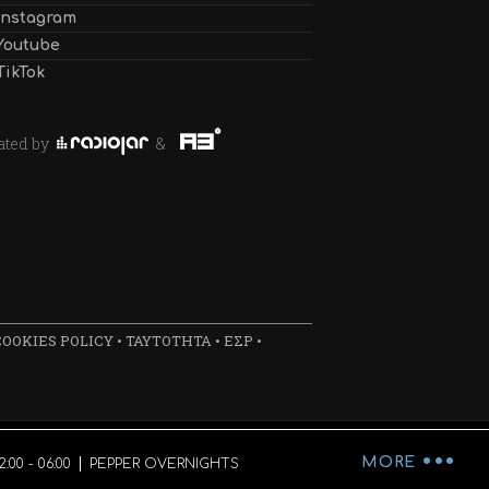
Instagram
Youtube
TikTok
ated by
&
COOKIES POLICY
•
ΤΑΥΤΟΤΗΤΑ
•
ΕΣΡ
•
•••
MORE
00 - 06:00
PEPPER OVERNIGHTS