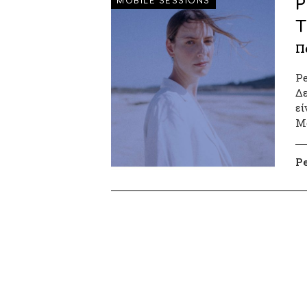
P
MOBILE SESSIONS
Τ
Π
Pe
Δε
εί
Mo
P