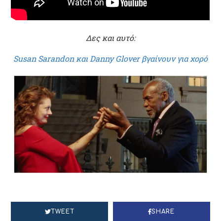
Δες και αυτό:
Susan Sarandon και Danny Glover βγαίνουν για χορό
TWEET
SHARE