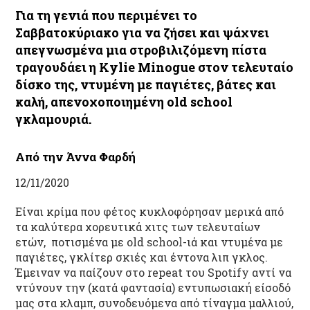
Για τη γενιά που περιμένει το
Σαββατοκύριακο για να ζήσει και ψάχνει
απεγνωσμένα μια στροβιλιζόμενη πίστα
τραγουδάει η Kylie Minogue στον τελευταίο
δίσκο της, ντυμένη με παγιέτες, βάτες και
καλή, απενοχοποιημένη old school
γκλαμουριά.
Από την Άννα Φαρδή
12/11/2020
Είναι κρίμα που φέτος κυκλοφόρησαν μερικά από
τα καλύτερα χορευτικά χιτς των τελευταίων
ετών, ποτισμένα με old school-ιά και ντυμένα με
παγιέτες, γκλίτερ σκιές και έντονα λιπ γκλος.
Έμειναν να παίζουν στο repeat του Spotify αντί να
ντύνουν την (κατά φαντασία) εντυπωσιακή είσοδό
μας στα κλαμπ, συνοδευόμενα από τίναγμα μαλλιού,