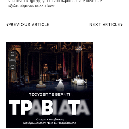
Καμπάνια στήριξης για το νέο άλμπουμ ενός συνεχώς
εξελισσόμενου καλλιτέχνη
ΠΛΟΗΓΗΣΗ
PREVIOUS ARTICLE
NEXT ARTICLE
ΑΡΘΡΩΝ