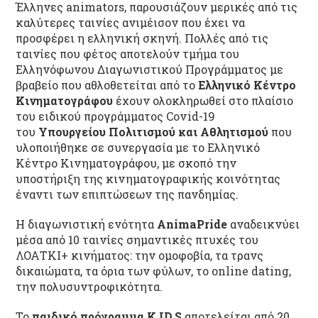
Έλληνες animators, παρουσιάζουν μερικές από τις
καλύτερες ταινίες ανιμέισον που έχει να
προσφέρει η ελληνική σκηνή. Πολλές από τις
ταινίες που φέτος αποτελούν τμήμα του
Ελληνόφωνου Διαγωνιστικού Προγράμματος με
βραβείο που αθλοθετείται από το
Ελληνικό Κέντρο
Κινηματογράφου
έχουν ολοκληρωθεί στο πλαίσιο
του ειδικού προγράμματος Covid-19
του
Υπουργείου Πολιτισμού και Αθλητισμού
που
υλοποιήθηκε σε συνεργασία με το Ελληνικό
Κέντρο Κινηματογράφου, με σκοπό την
υποστήριξη της κινηματογραφικής κοινότητας
έναντι των επιπτώσεων της πανδημίας.
Η διαγωνιστική ενότητα
AnimaPride
αναδεικνύει
μέσα από 10 ταινίες σημαντικές πτυχές του
ΛΟΑΤΚΙ+ κινήματος: την ομοφοβία, τα τρανς
δικαιώματα, τα όρια των φύλων, το οnline dating,
την πολυσυντροφικότητα.
Το
παιδικό πρόγραμμα K.ID.S
αποτελείται από 20