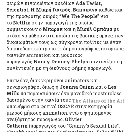
σειρών κινουμένων σχεδίων
Ada Twist,
Scientist, Η Μικρή Γιατρός, Βαμπιρίνα
καθώς και
της πρόσφατης σειράς
“We The People”
για
το
Netflix
στην παραγωγή της οποίας
συμμετέχουν ο
Μπαράκ
και η
Μισέλ Ομπάμα
με
στόχο να μάθουν στα παιδιά τις βασικές αρχές των
δικαιωμάτων τους ως σύγχρονοι πολίτες με έναν
διασκεδαστικό τρόπο. Η δημοσιογράφος, ιστορικός
ταινιών animation και μουσικός
παραγωγός
Nancy Denney Phelps
συντονίζει τη
συνέντευξη με τη διεθνούς φήμης παραγωγό.
Επιπλέον, διακεκριμένοι animators και
σεναριογράφοι όπως η
Joanna Quinn
και ο
Les
Mills
θα παρουσιάσουν ένα μοναδικό masterclass
βασισμένο στην ταινία τους
,
The Affairs of the Art
υποψήφια στα φετινά OSCAR στην κατηγορία
μικρού μήκους animation, ενώ ο φημισμένος
ανεξάρτητος παραγωγός,
Olivier
Catherin
(παραγωγός του “Granny’s Sexual Life”,