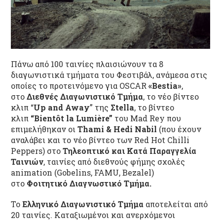
Πάνω από 100 ταινίες πλαισιώνουν τα 8
διαγωνιστικά τμήματα του Φεστιβάλ, ανάμεσα στις
οποίες το προτεινόμενο για OSCAR
«Bestia»
,
στο
Διεθνές Διαγωνιστικό Τμήμα
, το νέο βίντεο
κλιπ “
Up and Away
” της
Σtella
, το βίντεο
κλιπ
“Bientôt la Lumière”
του Mad Rey που
επιμελήθηκαν οι
Thami & Hedi Nabil
(που έχουν
αναλάβει και το νέο βίντεο των Red Hot Chilli
Peppers) στο
Τηλεοπτικό και Κατά Παραγγελία
Ταινιών
, ταινίες από διεθνούς φήμης σχολές
animation (Gobelins, FAMU, Bezalel)
στο
Φοιτητικό Διαγνωστικό Τμήμα.
Το
Ελληνικό Διαγωνιστικό Τμήμα
αποτελείται από
20 ταινίες. Καταξιωμένοι και ανερχόμενοι