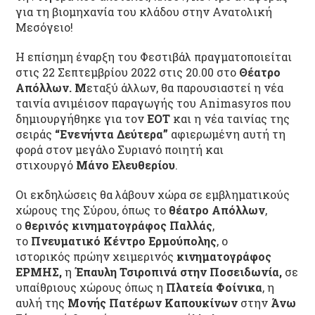
για τη βιομηχανία του κλάδου στην Ανατολική
Μεσόγειο!
Η επίσημη έναρξη του Φεστιβάλ πραγματοποιείται
στις 22 Σεπτεμβρίου 2022 στις 20.00 στο
Θέατρο
Απόλλων. Μ
εταξύ άλλων, θα παρουσιαστεί η νέα
ταινία ανιμέισον παραγωγής του Animasyros που
δημιουργήθηκε για τον
ΕΟΤ
και η νέα ταινίας της
σειράς
“Ενενήντα Δεύτερα”
αφιερωμένη αυτή τη
φορά στον μεγάλο Συριανό ποιητή και
στιχουργό
Μάνο Ελευθερίου
.
Οι εκδηλώσεις θα λάβουν χώρα σε εμβληματικούς
χώρους της Σύρου, όπως το
θέατρο Απόλλων
,
ο
θερινός κινηματογράφος Παλλάς
,
το
Πνευματικό Κέντρο Ερμούπολης
, ο
ιστορικός πρώην χειμερινός
κινηματογράφος
ΕΡΜΗΣ,
η
Έπαυλη Τσιροπινά στην Ποσειδωνία,
σε
υπαίθριους χώρους όπως η
Πλατεία Φοίνικα
, η
αυλή της
Μονής Πατέρων Καπουκίνων
στην
Άνω