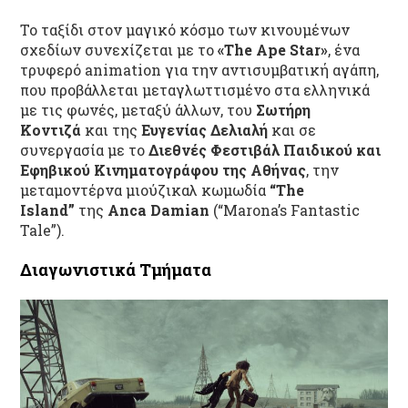
Το ταξίδι στον μαγικό κόσμο των κινουμένων
σχεδίων συνεχίζεται με το
«The Ape Star»
, ένα
τρυφερό animation για την αντισυμβατική αγάπη,
που προβάλλεται μεταγλωττισμένο στα ελληνικά
με τις φωνές, μεταξύ άλλων, του
Σωτήρη
Κοντιζά
και της
Ευγενίας Δελιαλή
και σε
συνεργασία με το
Διεθνές Φεστιβάλ Παιδικού και
Εφηβικού Κινηματογράφου της Αθήνας
, την
μεταμοντέρνα μιούζικαλ κωμωδία
“The
Island”
της
Anca Damian
(“Marona’s Fantastic
Tale”).
Διαγωνιστικά Τμήματα