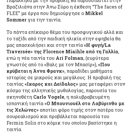
Παράλληλα με την προβολή, θα παρουσιαστεί στην
Βραζιλιάνα στην Άνω Σύρο η έκθεση “The faces of
FLEE” με έργα που δημιούργησε ο
Mikkel
Sommer
για την ταινία.
Το πάντα επίκαιρο θέμα του προσφυγικού αλλά και
το ταξίδι από την παιδική ηλικία στην εφηβεία θα
μας απασχολήσει και στην ταινία
«Η φυγή/La
Traversée» της Florence Miaihle από τη Γαλλία
,
ενώ η νέα ταινία του
Ari Folman
, (ευρύτερα
γνωστός από το «Βαλς με τον Μπασίρ»),
«Που
κρύβεται η Άννα Φρανκ»
, παραδίδει μαθήματα
ιστορίας σε μικρούς και μεγάλους. Η προβολή της
ταινίας
«Ικαρος και Δαίδαλος»
μας μεταφέρει στον
κόσμο της ελληνικής μυθολογίας, παρουσία του
σκηνοθέτη
Carlo Vogele
, η πολυβραβευμένη
ισπανική ταινία «
Ο Μπουνιουέλ στο Λαβύρινθο με
τις Xελώνες»
αποτίει φόρο τιμής στον πατέρα του
σουρεαλισμού και προβάλλεται παρουσία του
Fermin Solis στο κόμικ του οποίου βασίστηκε η
ταινία.