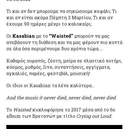
Τι και αν δεν μπορούμε να σηκώσουμε κεφάλι; Τι
και αν είναι ακόμα Πέμπτη 3 Μαρτίου; Τι και αν
έχουμε 90 ημέρες μέχρι το καλοκαίρι;
Οι
Kasabian
με το
“Waisted”
μπορούν να μας
ανεβάσουν τη διάθεση και να μας φέρουν πιο κοντά
σε όλα όσα περιμένουμε δυο χρόνια τώρα….
Καθαρός ουρανός, ζέστη, μπίρα σε πλαστικό ποτήρι,
κόσμος, ρυθμός, live, συναντήσεις, αγγίγματα,
αγκαλιές, παρέες, φεστιβάλ, μουσική!
Οι ίδιοι οι Kasabian τα λένε καλύτερα…
And the music it never died, never died, never died
Το
Waisted
κυκλοφόρησε το 2017 μέσα από το 6ο
album των Βρετανών με τίτλο
Crying out Loud.