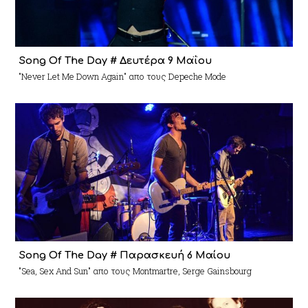
Song Of The Day # Δευτέρα 9 Μαΐου
"Never Let Me Down Again" απο τους Depeche Mode
Song Of The Day # Παρασκευή 6 Μαίου
"Sea, Sex And Sun" απο τους Montmartre, Serge Gainsbourg