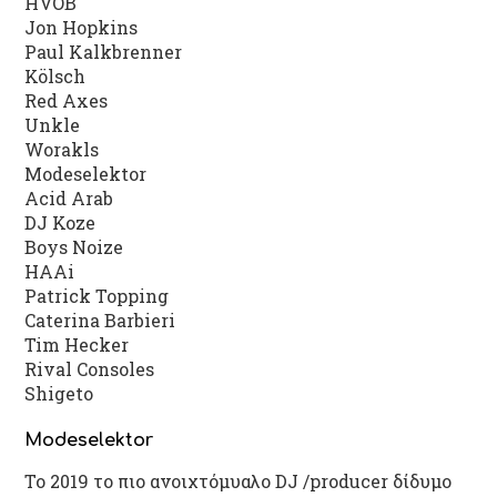
HVOB
Jon Hopkins
Paul Kalkbrenner
Kölsch
Red Axes
Unkle
Worakls
Modeselektor
Acid Arab
DJ Koze
Boys Noize
HAAi
Patrick Topping
Caterina Barbieri
Tim Hecker
Rival Consoles
Shigeto
Modeselektor
Το 2019 το πιο ανοιχτόμυαλο DJ /producer δίδυμο