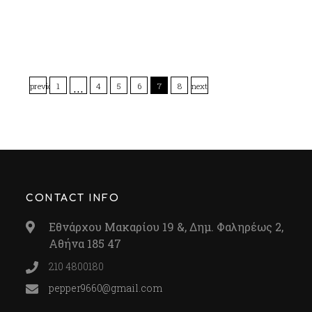
…
previous
1
4
5
6
7
8
next
CONTACT INFO
Εθνάρχου Μακαρίου 19 &, Δημ. Φαληρέως 2,
Αθήνα 185 47
210 4800180
pepper9660@gmail.com