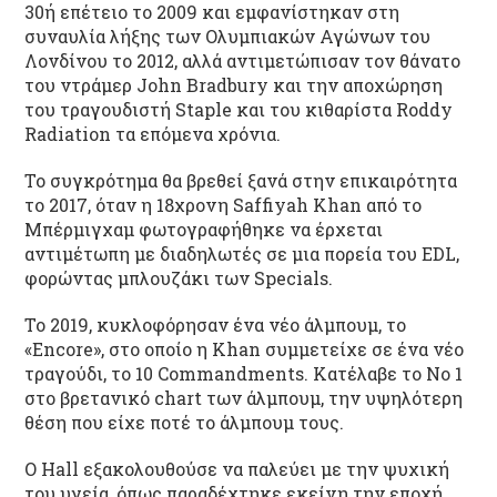
30ή επέτειο το 2009 και εμφανίστηκαν στη
συναυλία λήξης των Ολυμπιακών Αγώνων του
Λονδίνου το 2012, αλλά αντιμετώπισαν τον θάνατο
του ντράμερ John Bradbury και την αποχώρηση
του τραγουδιστή Staple και του κιθαρίστα Roddy
Radiation τα επόμενα χρόνια.
Το συγκρότημα θα βρεθεί ξανά στην επικαιρότητα
το 2017, όταν η 18χρονη Saffiyah Khan από το
Μπέρμιγχαμ φωτογραφήθηκε να έρχεται
αντιμέτωπη με διαδηλωτές σε μια πορεία του EDL,
φορώντας μπλουζάκι των Specials.
Το 2019, κυκλοφόρησαν ένα νέο άλμπουμ, το
«Encore», στο οποίο η Khan συμμετείχε σε ένα νέο
τραγούδι, το 10 Commandments. Κατέλαβε το Νο 1
στο βρετανικό chart των άλμπουμ, την υψηλότερη
θέση που είχε ποτέ το άλμπουμ τους.
Ο Hall εξακολουθούσε να παλεύει με την ψυχική
του υγεία, όπως παραδέχτηκε εκείνη την εποχή.