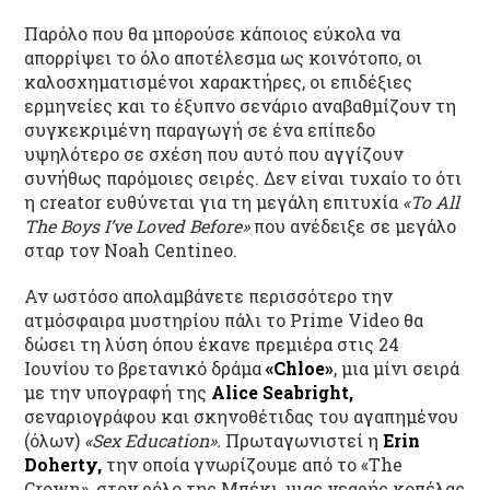
Παρόλο που θα μπορούσε κάποιος εύκολα να
απορρίψει το όλο αποτέλεσμα ως κοινότοπο, οι
καλοσχηματισμένοι χαρακτήρες, οι επιδέξιες
ερμηνείες και το έξυπνο σενάριο αναβαθμίζουν τη
συγκεκριμένη παραγωγή σε ένα επίπεδο
υψηλότερο σε σχέση που αυτό που αγγίζουν
συνήθως παρόμοιες σειρές. Δεν είναι τυχαίο το ότι
η creator ευθύνεται για τη μεγάλη επιτυχία
«To All
The Boys I’ve Loved Before»
που ανέδειξε σε μεγάλο
σταρ τον Noah Centineo.
Αν ωστόσο απολαμβάνετε περισσότερο την
ατμόσφαιρα μυστηρίου πάλι το Prime Video θα
δώσει τη λύση όπου έκανε πρεμιέρα στις 24
Ιουνίου το βρετανικό δράμα
«Chloe»
, μια μίνι σειρά
με την υπογραφή της
Alice Seabright,
σεναριογράφου και σκηνοθέτιδας του αγαπημένου
(όλων)
«Sex Education».
Πρωταγωνιστεί η
Erin
Doherty,
την οποία γνωρίζουμε από το «The
Crown», στον ρόλο της Μπέκι, μιας νεαρής κοπέλας