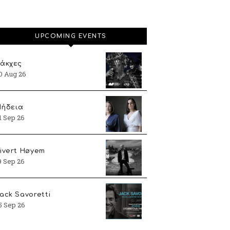
UPCOMING EVENTS
άκχες
0 Aug 26
ήδεια
1 Sep 26
ivert Høyem
9 Sep 26
ack Savoretti
5 Sep 26