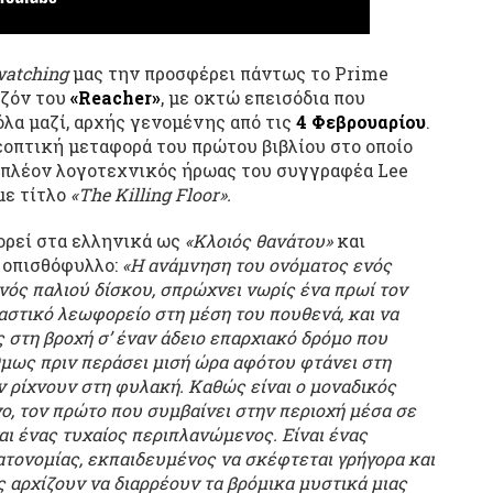
watching
μας την προσφέρει πάντως το Prime
εζόν του
«Reacher»
, με οκτώ επεισόδια που
λα μαζί, αρχής γενομένης από τις
4 Φεβρουαρίου
.
εοπτική μεταφορά του πρώτου βιβλίου στο οποίο
 πλέον λογοτεχνικός ήρωας του συγγραφέα Lee
 με τίτλο
«The Killing Floor».
ρεί στα ελληνικά ως
«Κλοιός θανάτου»
και
 οπισθόφυλλο:
«Η ανάμνηση του ονόματος ενός
νός παλιού δίσκου, σπρώχνει νωρίς ένα πρωί τον
αστικό λεωφορείο στη μέση του πουθενά, και να
ς στη βροχή σ’ έναν άδειο επαρχιακό δρόμο που
Όμως πριν περάσει μισή ώρα αφότου φτάνει στη
ν ρίχνουν στη φυλακή. Καθώς είναι ο μοναδικός
νο, τον πρώτο που συμβαίνει στην περιοχή μέσα σε
ναι ένας τυχαίος περιπλανώμενος. Είναι ένας
τονομίας, εκπαιδευμένος να σκέφτεται γρήγορα και
 αρχίζουν να διαρρέουν τα βρόμικα μυστικά μιας