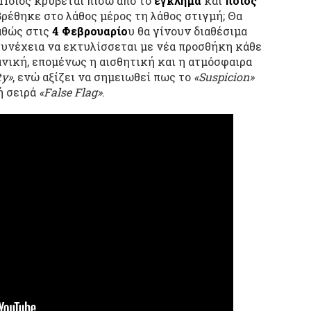
Ποιος κρύβεται πίσω από το
έγκλημα
και
ποιος
βρέθηκε στο λάθος μέρος τη λάθος στιγμή; Θα
αθώς στις
4 Φεβρουαρίο
υ θα γίνουν διαθέσιμα
συνέχεια να εκτυλίσσεται με νέα προσθήκη κάθε
νική, επομένως η αισθητική και η ατμόσφαιρα
ty»
, ενώ αξίζει να σημειωθεί πως το
«Suspicion»
ή σειρά
«False Flag»
.