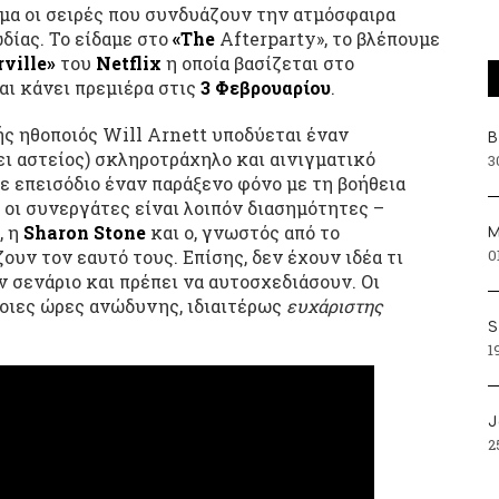
ημα οι σειρές που συνδυάζουν την ατμόσφαιρα
δίας. Το είδαμε στο
«The
Afterparty», το βλέπουμε
ville»
του
Netflix
η οποία βασίζεται στο
αι κάνει πρεμιέρα στις
3 Φεβρουαρίου
.
ής ηθοποιός Will Arnett υποδύεται έναν
Β
ει αστείος) σκληροτράχηλο και αινιγματικό
3
θε επεισόδιο έναν παράξενο φόνο με τη βοήθεια
 οι συνεργάτες είναι λοιπόν διασημότητες –
, η
Sharon Stone
και ο, γνωστός από το
Μ
0
ουν τον εαυτό τους. Επίσης, δεν έχουν ιδέα τι
ν σενάριο και πρέπει να αυτοσχεδιάσουν. Οι
ποιες ώρες ανώδυνης, ιδιαιτέρως
ευχάριστης
S
1
J
2