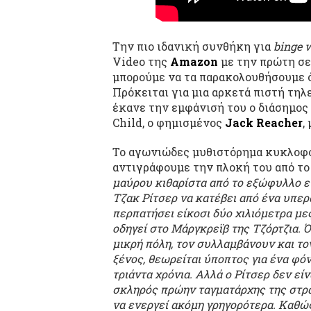
Την πιο ιδανική συνθήκη για
binge 
Video της
Amazon
με την πρώτη σ
μπορούμε να τα παρακολουθήσουμε ό
Πρόκειται για μια αρκετά πιστή τηλ
έκανε την εμφάνισή του ο διάσημος
Child, ο φημισμένος
Jack Reacher
,
Το αγωνιώδες μυθιστόρημα κυκλοφο
αντιγράφουμε την πλοκή του από το
μαύρου κιθαρίστα από το εξώφυλλο ε
Τζακ Ρίτσερ να κατέβει από ένα υπερ
περπατήσει είκοσι δύο χιλιόμετρα με
οδηγεί στο Μάργκρεϊβ της Τζόρτζια. 
μικρή πόλη, τον συλλαμβάνουν και το
ξένος, θεωρείται ύποπτος για ένα φό
τριάντα χρόνια. Αλλά ο Ρίτσερ δεν εί
σκληρός πρώην ταγματάρχης της στρα
να ενεργεί ακόμη γρηγορότερα. Καθώς