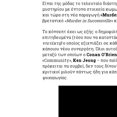
Είναι της μόδας το τελευταίο διάστ
μυστηρίου με έντονα στοιχεία κωμω
και τώρα στη νέα παραγωγή
«Murder
βρετανικό
«Murder in Successville»
κ
Το κόνσεπτ έχει ως εξής: ο δημοφιλ
επιτηδευμένα (τόσο που να καταντά
ντετέκτιβ
ο οποίος εξιχνιάζει σε κά
κάποιου νέου συνεργάτη. Όλοι αυτοί
μεταξύ των οποίων ο
Conan O’Brien
«Community»,
Ken Jeong
– που παίζ
πρόκειται να συμβεί, δεν τους δίνου
κριτικοί μιλούν πάντως ήδη για κά
ψυχαγωγίας
.