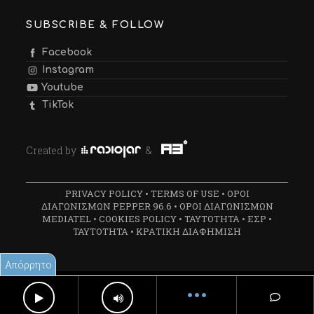
SUBSCRIBE & FOLLOW
Facebook
Instagram
Youtube
TikTok
Created by
&
PRIVACY POLICY
•
TERMS OF USE
•
ΟΡΟΙ
ΔΙΑΓΩΝΙΣΜΩΝ PEPPER 96.6
•
ΟΡΟΙ ΔΙΑΓΩΝΙΣΜΩΝ
MEDIATEL
•
COOKIES POLICY
•
ΤΑΥΤΟΤΗΤΑ
•
ΕΣΡ
•
ΤΑΥΤΟΤΗΤΑ
•
ΚΡΑΤΙΚΗ ΔΙΑΦΗΜΙΣΗ
Απόρρητο
Created by
Radiojar
&
A3
•••