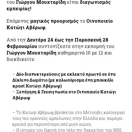
του
Γιώργου Μουχταρίδη
είναι
διαγωνισμός
εμπειρίας!
Επόμενος
μαγικός προορισμός
το
Οινοποιείο
Κατώγι Αβέρωφ.
Από την
Δευτέρα 24 έως την Παρασκευή 28
Φεβρουαρίου
συντονίζεστε στην εκπομπή του
Γιώργου Μουχταρίδη
καθημερινά 10 με 12 και
διεκδικείτε:
Δύο διανυκτερεύσεις με εκλεκτό πρωινό σε ένα
Δίκλινο Δωμάτιο (με καλωσόρισμα ένα μπουκάλι
κρασί Κατώγι Αβέρωφ)
Ξενάγηση & Γευσιγνωσία στο Οινοποιείο Κατώγι
Αβέρωφ
Το Κατώγι Αβέρωφ βρίσκεται στο Μέτσοβο, καλλιεργεί
τους πιο ορεινούς αμπελώνες στην Ελλάδα και παράγει
κρασιά για περισσότερο από μισό αιώνα.
Η ιστορία του ξεκινά στα τέλη της δεκαετίας του 1950,