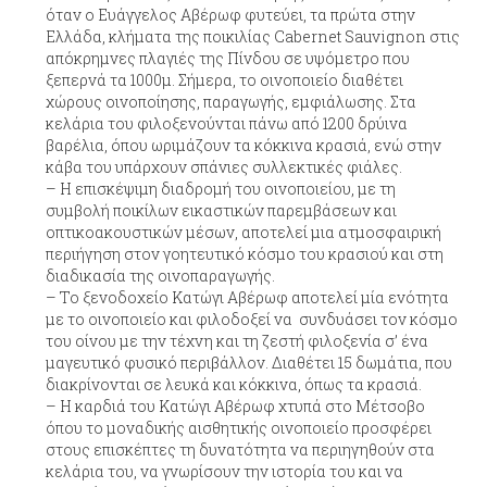
όταν ο Ευάγγελος Αβέρωφ φυτεύει, τα πρώτα στην
Ελλάδα, κλήματα της ποικιλίας Cabernet Sauvignon στις
απόκρημνες πλαγιές της Πίνδου σε υψόμετρο που
ξεπερνά τα 1000μ. Σήμερα, το οινοποιείο διαθέτει
χώρους οινοποίησης, παραγωγής, εμφιάλωσης. Στα
κελάρια του φιλοξενούνται πάνω από 1200 δρύινα
βαρέλια, όπου ωριμάζουν τα κόκκινα κρασιά, ενώ στην
κάβα του υπάρχουν σπάνιες συλλεκτικές φιάλες.
Η επισκέψιμη διαδρομή του οινοποιείου, με τη
συμβολή ποικίλων εικαστικών παρεμβάσεων και
οπτικοακουστικών μέσων, αποτελεί μια ατμοσφαιρική
περιήγηση στον γοητευτικό κόσμο του κρασιού και στη
διαδικασία της οινοπαραγωγής.
Το ξενοδοχείο Κατώγι Αβέρωφ αποτελεί μία ενότητα
με το οινοποιείο και φιλοδοξεί να συνδυάσει τον κόσμο
του οίνου με την τέχνη και τη ζεστή φιλοξενία σ’ ένα
μαγευτικό φυσικό περιβάλλον. Διαθέτει 15 δωμάτια, που
διακρίνονται σε λευκά και κόκκινα, όπως τα κρασιά.
Η καρδιά του Κατώγι Αβέρωφ χτυπά στο Μέτσοβο
όπου το μοναδικής αισθητικής οινοποιείο προσφέρει
στους επισκέπτες τη δυνατότητα να περιηγηθούν στα
κελάρια του, να γνωρίσουν την ιστορία του και να