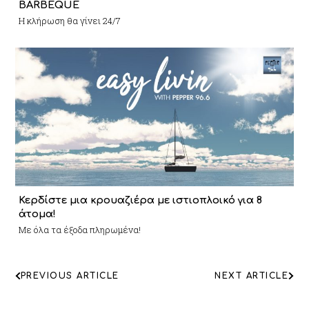
BARBEQUE
Η κλήρωση θα γίνει 24/7
Κερδίστε μια κρουαζιέρα με ιστιοπλοικό για 8
άτομα!
Με όλα τα έξοδα πληρωμένα!
ΠΛΟΗΓΗΣΗ
PREVIOUS ARTICLE
NEXT ARTICLE
ΑΡΘΡΩΝ