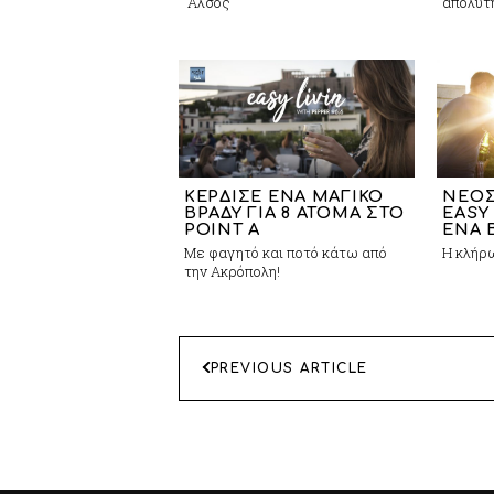
'Αλσος
απόλυτη
ΚΕΡΔΙΣΕ ΕΝΑ ΜΑΓΙΚΟ
ΝΕΟΣ
ΒΡΑΔΥ ΓΙΑ 8 ΑΤΟΜΑ ΣΤΟ
EASY 
POINT A
ΕΝΑ 
Με φαγητό και ποτό κάτω από
Η κλήρω
την Ακρόπολη!
ΠΛΟΗΓΗΣΗ
PREVIOUS ARTICLE
ΑΡΘΡΩΝ