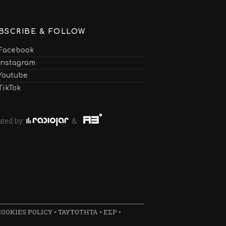
BSCRIBE & FOLLOW
Facebook
Instagram
Youtube
TikTok
ated by
&
COOKIES POLICY
•
ΤΑΥΤΟΤΗΤΑ
•
ΕΣΡ
•