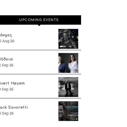
UPCOMING EVENTS
άκχες
0 Aug 26
ήδεια
1 Sep 26
ivert Høyem
9 Sep 26
ack Savoretti
5 Sep 26