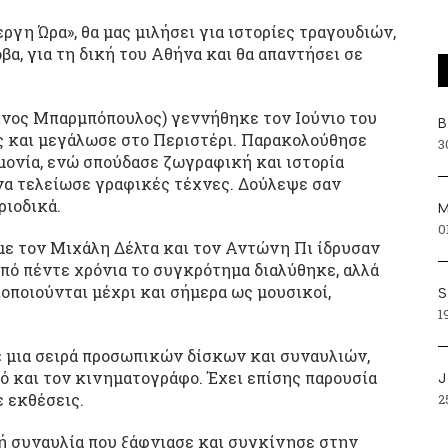
ργη Ώρα», θα μας μιλήσει για ιστορίες τραγουδιών,
βα, για τη δική του Αθήνα και θα απαντήσει σε
νος Μπαρμπόπουλος) γεννήθηκε τον Ιούνιο του
Β
ς και μεγάλωσε στο Περιστέρι. Παρακολούθησε
3
μονία, ενώ σπούδασε ζωγραφική και ιστορία
α τελείωσε γραφικές τέχνες. Δούλεψε σαν
ριοδικά.
Μ
0
 με τον Μιχάλη Δέλτα και τον Αντώνη Πι ίδρυσαν
πό πέντε χρόνια το συγκρότημα διαλύθηκε, αλλά
οποιούνται μέχρι και σήμερα ως μουσικοί,
S
1
 μια σειρά προσωπικών δίσκων και συναυλιών,
ρό και τον κινηματογράφο. Έχει επίσης παρουσία
J
ε εκθέσεις.
2
κή συναυλία που ξάφνιασε και συγκίνησε στην