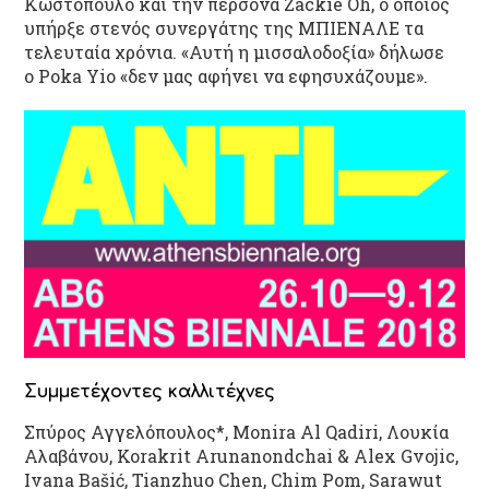
Κωστόπουλο και την περσόνα Zackie Oh, ο οποίος
υπήρξε στενός συνεργάτης της ΜΠΙΕΝΑΛΕ τα
τελευταία χρόνια. «Αυτή η μισσαλοδοξία» δήλωσε
ο
Poka Yio «δεν μας αφήνει να εφησυχάζουμε».
Συμμετέχοντες καλλιτέχνες
Σπύρος Αγγελόπουλος*, Monira Al Qadiri, Λουκία
Αλαβάνου, Korakrit Arunanondchai & Alex Gvojic,
Ivana Bašić, Tianzhuo Chen, Chim Pom, Sarawut