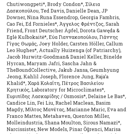
Chutiwongpeti*, Brody Condon*, Σίλεια
Δασκοπούλου, Ted Davis, Danielle Dean, JP
Downer, Nina Runa Essendrop, Georgia Fambris,
Cao Fei, Ed Fornieles*, Άγγελος Φρέντζος, Sarah
Friend, Front Deutscher Äpfel, Dorota Gawęda &
Eglė Kulbokaitė*, Εύα Γιαννακοπούλου, Γιάννης
Γίγας Θωμάς, Joey Holder, Carsten Höller, Callum
Leo Hughes*, Actually Huizenga (of Patriarchy),
Jacob Hurwitz-Goodman& Daniel Keller, Binelde
Hyrcan, Maryam Jafri, Sascha Jahn &
ΤheΒoundCollective, Jakub Jansa, Geumhyung
Jeong, Kahlil Joseph, Florence Jung, Raja’a
Khalid*, Χαρά Κολαΐτη, Πέτρος Βασιλείου
Κρητικός, Laboratory for Microclimates*,
Ευριπίδης Λασκαρίδης / Osmosis*, Delaine Le Bas*,
Candice Lin, Fei Liu, Rachel Maclean, Basim
Magdy, Μίλτος Μανέτας, Marianne Maric, Eva and
Franco Mattes, Metahaven, Quenton Miller,
Molleindustria, Shana Moulton, Sirous Namazi*,
Narcissister, New Models, Pinar Öğrenci, Marisa