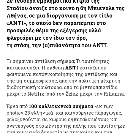
Σε τέσσερα εμβληματικά κτίρια της
Σταδίου άνοιξε στο κοινό η
6η Μπιενάλε της
Αθήνας
, σε μια διοργάνωση με τον τίτλο
«ΑΝΤΙ»
, το οποίο δεν παραπέμπει στο
προσφιλές θέμα της εξέγερσης αλλά
φλερτάρει με τον ίδιο τον όρο,
τη στάση,
την (α)πιθανότητα του ANTI.
Τι σημαίνει αντίθεση σήμερα; Τι ταυτότητες
κατασκευάζει; Η έκθεση
ANTI
εστιάζει σε
φαινόμενα κανονικοποίησης της αντίθεσης και
της μη-συμμόρφωσης, από την πολιτική μέχρι τη
διαδικτυακή κουλτούρα, από τα βιντεοπαιχνίδια
μέχρι το Netflix, από τον Žižek μέχρι την Rihanna.
Έργα από
100 καλλιτεχνικά σχήματα
-εκ των
οποίων 23 ελληνικά- και καινούργιες παραγωγές,
φιλοξενούνται σε χώρους εγκαταλειμένους και
ανενεργούς στο κέντρο της πόλης που ταυτίστηκε
την τελευταία δεκαετία με την κρίση και την