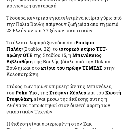
κοινωνική αναταραχή.
Τέσσερα κεντρικά εγκατελειμένα κτίρια γύρω από
την Παλιά Βουλή παίρνουν ζωή μέσα από τη ματιά
23 Ελλήνων και 77 ξένων εικαστικών.
Το άλλοτε λαμπρό ξενοδοχείο «
Εσπέρια
Παλάς
»(Σταδίου 22), το
ιστορικό κτίριο ΤΤΤ-
πρώην ΟΤΕ
της Σταδίου 15, η
Μπενάκειος
Βιβλιοθήκη
της Βουλής (δίπλα από την Παλαιά
Βουλή) και στο
κτίριο του πρώην ΤΣΜΕΔΕ
στην
Κολοκοτρώνη.
Στόχος των τριών επιμελητών της Μπιενάλλε,
του
Poka Yio
, της
Στέφανι Χέσλερ
και του
Κωστή
Σταφυλάκη
, είναι μέσω της έκθεσης αυτής η
Αθήνα να τοποθετηθεί στον διεθνή χάρτη των
εικαστικών Τεχνών.
Η έκθεση είναι αφιερωμένη στον
Ζακ