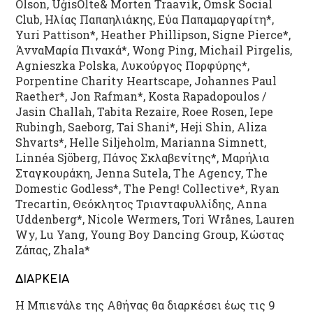
Olson, UģisOlte& Morten Traavik, Omsk Social
Club, Ηλίας Παπαηλιάκης, Εύα Παπαμαργαρίτη*,
Yuri Pattison*, Heather Phillipson, Signe Pierce*,
ΆνναΜαρία Πινακά*, Wong Ping, Michail Pirgelis,
Agnieszka Polska, Λυκούργος Πορφύρης*,
Porpentine Charity Heartscape, Johannes Paul
Raether*, Jon Rafman*, Kosta Rapadopoulos /
Jasin Challah, Tabita Rezaire, Roee Rosen, Iepe
Rubingh, Saeborg, Tai Shani*, Heji Shin, Aliza
Shvarts*, Helle Siljeholm, Marianna Simnett,
Linnéa Sjöberg, Πάνος Σκλαβενίτης*, Μαρήλια
Σταγκουράκη, Jenna Sutela, The Agency, The
Domestic Godless*, The Peng! Collective*, Ryan
Trecartin, Θεόκλητος Τριανταφυλλίδης, Anna
Uddenberg*, Nicole Wermers, Tori Wrånes, Lauren
Wy, Lu Yang, Young Boy Dancing Group, Κώστας
Ζάπας, Zhala*
ΔΙΑΡΚΕΙΑ
Η Μπιενάλε της Αθήνας θα διαρκέσει έως τις 9