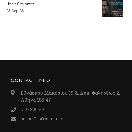
Jack Savoretti
25 Sep 26
CONTACT INFO
Εθνάρχου Μακαρίου 19 &, Δημ. Φαληρέως 2,
Αθήνα 185 47
210 4800180
pepper9660@gmail.com