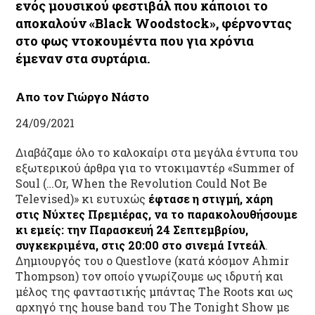
ενός μουσικού φεστιβάλ που κάποιοι το
αποκαλούν «Black Woodstock», φέρνοντας
στο φως ντοκουμέντα που για χρόνια
έμεναν στα συρτάρια.
Απο τον Γιώργο Νάστο
24/09/2021
Διαβάζαμε όλο το καλοκαίρι στα μεγάλα έντυπα του
εξωτερικού άρθρα για το ντοκιμαντέρ «Summer of
Soul (…Or, When the Revolution Could Not Be
Televised)» κι ευτυχώς
έφτασε η στιγμή, χάρη
στις Νύχτες Πρεμιέρας, να το παρακολουθήσουμε
κι εμείς: την Παρασκευή 24 Σεπτεμβρίου,
συγκεκριμένα, στις 20:00 στο σινεμά Ιντεάλ
.
Δημιουργός του ο Questlove (κατά κόσμον Ahmir
Thompson) τον οποίο γνωρίζουμε ως ιδρυτή και
μέλος της φανταστικής μπάντας The Roots και ως
αρχηγό της house band του The Tonight Show με