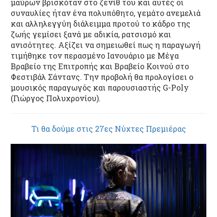
μαύρων βρισκόταν στο ζενίθ του και αυτές οι
συναυλίες ήταν ένα πολυπόθητο, γεμάτο ανεμελιά
και αλληλεγγύη διάλειμμα προτού το κάδρο της
ζωής γεμίσει ξανά με αδικία, ρατσισμό και
ανισότητες. Αξίζει να σημειωθεί πως η παραγωγή
τιμήθηκε τον περασμένο Ιανουάριο με Μέγα
Βραβείο της Επιτροπής και Βραβείο Κοινού στο
Φεστιβάλ Σάντανς. Την προβολή θα προλογίσει ο
μουσικός παραγωγός και παρουσιαστής G-Poly
(Γιώργος Πολυχρονίου).
Τι θα δούμε στις 27ες Νύχτες Πρεμιέρας