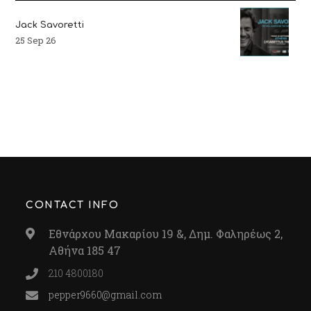
Jack Savoretti
25 Sep 26
CONTACT INFO
Εθνάρχου Μακαρίου 19 &, Δημ. Φαληρέως 2,
Αθήνα 185 47
210 4800180
pepper9660@gmail.com