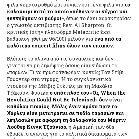
φιλμ γεμάτο ρυθμό και συγκίνηση, ένα φιλμ για
το
καλοκαίρι κατά το οποίο «πέθαναν οι νέγροι και
γεννήθηκαν οι μαύροι»
, όπως το έχει χαρακτηρίσει
ο γνωστός ακτιβιστής Rev. Al Sharpton. Οι
κριτικές (στην πλατφόρμα Metacritic έχει
βαθμολογηθεί με 96/100) μιλούν για
ένα από τα
καλύτερα
concert
films
όλων των εποχών
.
Βλέπεις τα πλάνα από τις συναυλίες και δεν
γίνεται να μη ζηλέψεις όσους είχαν δώσει το
«παρών». Τι να πρωτοαναφέρει κανείς; Τον Στίβι
Γουόντερ στα ντραμς; ‘Η το συγκλονιστικό
ντουέτο της Μέιβις Στέιπλς με τη Μαχάλια
Τζάκσον; Φυσικά
ο υπότιτλος του «Or, When the
Revolution Could Not Be Televised» δεν είναι
καθόλου τυχαίος.
Μόλις έναν χρόνο πριν το
Χάρλεμ είχε μετατραπεί σε πεδίο ταραχών και
λεηλασιών με αφορμή τη δολοφονία του Μάρτιν
Λούθερ Κινγκ Τζούνιορ
, η Αμερική των 60s
έβραζε, ο αγώνας για τα πολιτικά δικαιώματα των