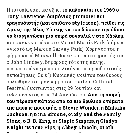
Η ιστορία έχει ως εξής:
το καλοκαίρι του 1969
o
Tony
Lawrence
, δαιμόνιος
promoter
και
τραγουδιστής (και απίθανο
style
icon
), πείθει τις
Αρχές της Νέας Υόρκης να του δώσουν την άδεια
να διοργανώσει μια σειρά συναυλιών στο Χάρλεμ
,
και συγκεκριμένα στο Mount Morris Park (σήμερα
γνωστό ως Marcus Garvey Park). Χορηγός του η
φίρμα καφέ Maxwell House και υποστηρικτής του
ο John Lindsey, δήμαρχος τότε της πόλης,
πεφωτισμένος ρεπουμπλικάνος με προοδευτικές
πεποιθήσεις. Σε έξι Κυριακές εκείνου του θέρους
απλώθηκε το πρόγραμμα του Harlem Cultural
Festival ξεκινώντας στις 29 Ιουνίου και
τελειώνοντας στις 24 Αυγούστου.
Από τη σκηνή
του πέρασαν κάποια από τα πιο θρυλικά ονόματα
της μαύρης μουσικής: ο
Stevie
Wonder
, η
Mahalia
Jackson
, η
Nina
Simone
, οι
Sly
and
the
Family
Stone
, ο
B
.
B
.
King
, οι
Staple
Singers
, η
Gladys
Knight
με τους
Pips
, η
Abbey
Lincoln
, οι 5
th