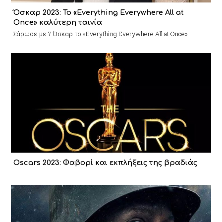
Όσκαρ 2023: To «Everything Everywhere All at
Once» καλύτερη ταινία
Σάρωσε με 7 Όσκαρ το «Everything Everywhere All at Once»
Oscars 2023: Φαβορί και εκπλήξεις της βραδιάς