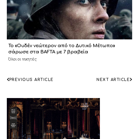
To «Ουδέν νεώτερον από το Δυτικό Μέτωπο»
σάρωσε στα BAFTA με 7 βραβεία
Όλοι οι νικητές
ΠΛΟΗΓΗΣΗ
PREVIOUS ARTICLE
NEXT ARTICLE
ΑΡΘΡΩΝ