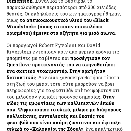
Dimension
. Συνολικά το φεστιβάλ το
παρακολούθησαν περισσότεροι από 300 χιλιάδες
θεατές. Οι εκδηλώσεις του κινηματογραφήθηκαν,
όμως
το οπτικοακουστικό υλικό του «
Black
Woodstock
» (όπως το είχαν αποκαλέσει
ορισμένοι) έμεινε στα αζήτητα για μισό αιώνα
.
Οι παραγωγοί Robert Fyvolent και David
Riverstein εντόπισαν πριν από μερικά χρόνια τις
μπομπίνες με τα βίντεο και
προσέγγισαν τον
Questlove
προτείνοντάς του να σκηνοθετήσει
ένα σχετικό ντοκιμαντέρ. Στην αρχή ήταν
διστακτικός
. Δεν είχε ξανασκηνοθετήσει τίποτα
στη ζωή του μέχρι τότε, ούτε μπορούσε να βρει
πληροφορίες για το φεστιβάλ online: φοβόταν ότι
του μιλούσαν για κάτι ήσσονος σημασίας
. Όταν
είδες τις εμφανίσεις των καλλιτεχνών έπαθε
σοκ. Ψηφιοποίησε το υλικό, μίλησε με διάφορους
καλλιτέχνες, συντελεστές και θεατές του
φεστιβάλ που είναι ακόμη ζωντανοί και έφτιαξε
τελικά το «Καλοκαίρι της Σόουλ»
, ένα εκπληκτικό