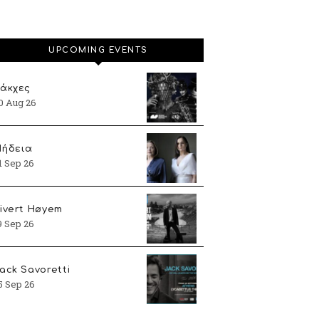
UPCOMING EVENTS
άκχες
0 Aug 26
ήδεια
1 Sep 26
ivert Høyem
9 Sep 26
ack Savoretti
5 Sep 26