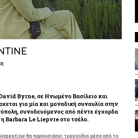
NTINE
λη
David Byrne,
σε Ηνωμένο Βασίλειο και
ρχεται για μία και μοναδική συναυλία στην
νόπολη,
συνοδευόμενος από
πέντε έγχορδα
 η
Barbara Le Liepvre
στο τσέλο.
Clementine θα παρουσιάσει τραγούδια μέσα από το