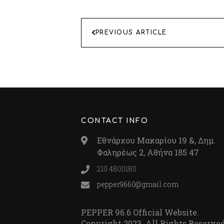
ΠΛΟΗΓΗΣΗ
PREVIOUS ARTICLE
ΑΡΘΡΩΝ
CONTACT INFO
Εθνάρχου Μακαρίου 19 &, Δημ.
Φαληρέως 2, Αθήνα 185 47
210 4800180
pepper9660@gmail.com
PEPPER 96.6 Official Website.
Copyright 2023. All Rights Reserved