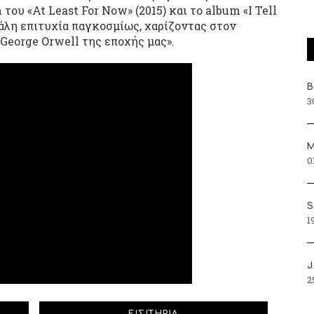
ου «At Least For Now» (2015) και το album «I Tell
γάλη επιτυχία παγκοσμίως, χαρίζοντας στον
George Orwell της εποχής μας».
Β
3
Μ
0
S
1
J
2