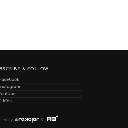
BSCRIBE & FOLLOW
Facebook
Instagram
Youtube
TikTok
ated by
&