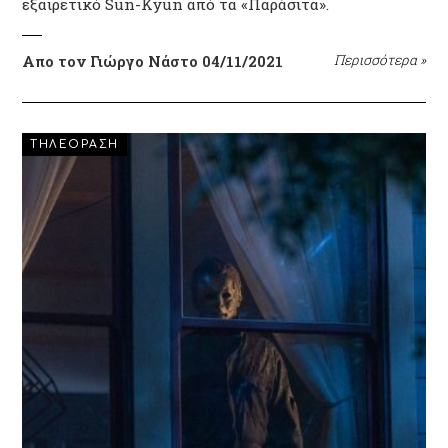
εξαιρετικό Sun-Kyun από τα «Παράσιτα».
Απο τον Γιώργο Νάστο
04/11/2021
Περισσότερα
»
ΤΗΛΕΟΡΑΣΗ