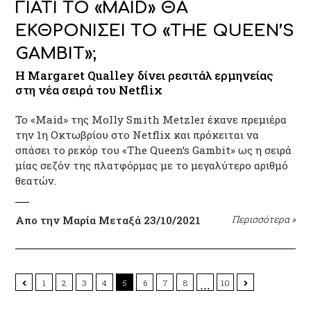
ΓΙΑΤΙ ΤΟ «MAID» ΘΑ
ΕΚΘΡΟΝΙΣΕΙ ΤΟ «THE QUEEN’S
GAMBIT»;
Η Margaret Qualley δίνει ρεσιτάλ ερμηνείας
στη νέα σειρά του Netflix
Το «Maid» της Molly Smith Metzler έκανε πρεμιέρα
την 1η Οκτωβρίου στο Netflix και πρόκειται να
σπάσει το ρεκόρ του «The Queen’s Gambit» ως η σειρά
μίας σεζόν της πλατφόρμας με το μεγαλύτερο αριθμό
θεατών.
Απο την Μαρία Μεταξά
23/10/2021
Περισσότερα
»
…
1
2
3
4
5
6
7
8
10