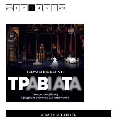
previous
1
2
3
4
5
6
next
ΔΗΜΟΦΙΛΗ ΑΡΘΡΑ