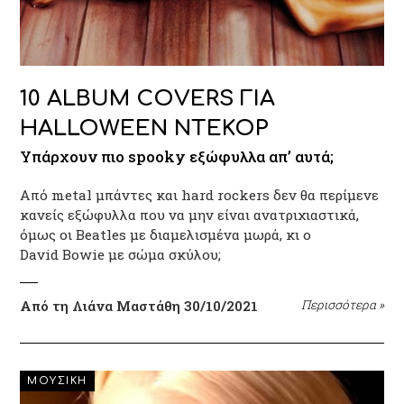
10 ALBUM COVERS ΓΙΑ
HALLOWEEN ΝΤΕΚΟΡ
Υπάρχουν πιο spooky εξώφυλλα απ’ αυτά;
Από metal μπάντες και hard rockers δεν θα περίμενε
κανείς εξώφυλλα που να μην είναι ανατριχιαστικά,
όμως oι Beatles με διαμελισμένα μωρά, κι ο
David Bowie με σώμα σκύλου;
Από τη Λιάνα Μαστάθη
30/10/2021
Περισσότερα
»
ΜΟΥΣΙΚΗ