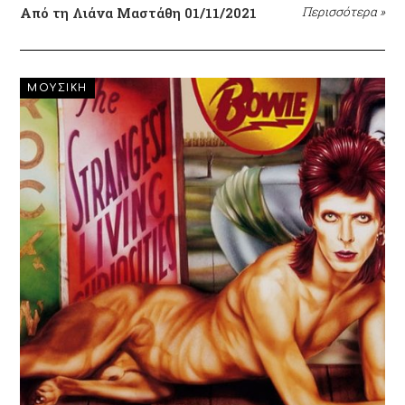
Από τη Λιάνα Μαστάθη
01/11/2021
Περισσότερα
»
ΜΟΥΣΙΚΗ