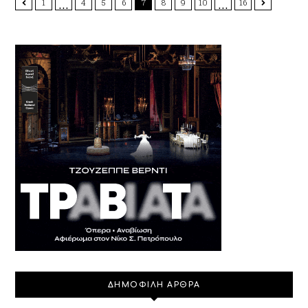
…
…
1
4
5
6
7
8
9
10
16
ΔΗΜΟΦΙΛΗ ΑΡΘΡΑ