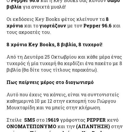
O
Pepper 96.6
και η Key Books σας κάνουν
δώρο
βιβλία
για ανοιχτά μυαλά!
Οι εκδόσεις Key Books φέτος κλείνουν τα
8
χρόνια
και το
γιορτάζουν
με τον
Pepper 96.6
και
τους ακροατές του.
8 χρόνια Key Books, 8 βιβλία, 8 τυχεροί!
Από τη Δευτέρα 25 Οκτωβρίου και κάθε μέρα ένας
τυχερός ή μία τυχερή θα κερδίζει ένα πακέτο με 8
βιβλία (θα δίτε τους τίτλους παρακάτω).
Πως παίρνεις μέρος στο διαγωνισμό
Αυτό που έχεις να κάνεις, είναι να συντονιστείς
καθημερινά 10 με 12 στην εκπομπή του Γιώργου
Μουχταρίδη και να μπείς στην κλήρωση.
Στείλε
SMS
στο 1
9619
γράφοντας
PEPPER
κενό
ΟΝΟΜΑΤΕΠΩΝΥΜΟ
και την
(ΑΠΑΝΤΗΣΗ)
στην