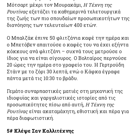
Μότσαρτ μέχρι τον Μουρακάμι,
Η Τέχνη της
Ρουτίνας
εξετάζει τα καθημερινά τελετουργικά
της ζωής των πιο σπουδαίων προσωπικοτήτων της
διανόησης των τελευταίων 400 ετών.
Ο Μπαλζάκ έπινε 50 φλιτζάνια καφέ την ημέρα και
ο Μπετόβεν απαιτούσε ο καφές του να έχει εξήντα
κόκκους ανά φλιτζάνι – συχνά τους μετρούσε ο
ίδιος για να είναι σίγουρος. Ο Βολταίρος περνούσε
20 ώρες την ημέρα στο γραφείο του. Η Γερτρούδη
Στάιν με το ζόρι 30 λεπτά, ενώ ο Κάφκα έγραφε
πάντα μετά τις 10:30 το βράδυ.
Γεμάτο συναρπαστικές ματιές στη μηχανική της
ιδιοφυϊας και γαργαλιστικές ιστορίες από τις
προσωπικότητες πίσω από αυτή,
Η Τέχνη της
Ρουτίνας
είναι ακαταμάχητη, εθιστική και πέρα για
πέρα διαφωτιστική.
5# Κλέψε Σαν Καλλιτέχνης