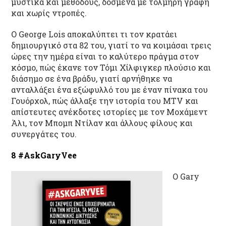
μυστικά και μεθόδους, δοσμένα με τολμηρή γραφή
και χωρίς ντροπές.
Ο George Lois αποκαλύπτει τι τον κρατάει
δημιουργικό στα 82 του, γιατί το να κοιμάσαι τρεις
ώρες την ημέρα είναι το καλύτερο πράγμα στον
κόσμο, πώς έκανε τον Τόμι Χίλφιγκερ πλούσιο και
διάσημο σε ένα βράδυ, γιατί αρνήθηκε να
ανταλλάξει ένα εξώφυλλό του με έναν πίνακα του
Γουόρχολ, πώς άλλαξε την ιστορία του MTV και
απίστευτες ανέκδοτες ιστορίες με τον Μοχάμεντ
Άλι, τον Μπομπ Ντίλαν και άλλους φίλους και
συνεργάτες του.
8 #AskGaryVee
O Gary