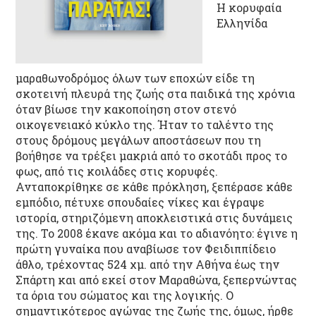
Η κορυφαία
Ελληνίδα
μαραθωνοδρόμος όλων των εποχών είδε τη
σκοτεινή πλευρά της ζωής στα παιδικά της χρόνια
όταν βίωσε την κακοποίηση στον στενό
οικογενειακό κύκλο της. Ήταν το ταλέντο της
στους δρόμους μεγάλων αποστάσεων που τη
βοήθησε να τρέξει μακριά από το σκοτάδι προς το
φως, από τις κοιλάδες στις κορυφές.
Ανταποκρίθηκε σε κάθε πρόκληση, ξεπέρασε κάθε
εμπόδιο, πέτυχε σπουδαίες νίκες και έγραψε
ιστορία, στηριζόμενη αποκλειστικά στις δυνάμεις
της. Το 2008 έκανε ακόμα και το αδιανόητο: έγινε η
πρώτη γυναίκα που αναβίωσε τον Φειδιππίδειο
άθλο, τρέχοντας 524 χμ. από την Αθήνα έως την
Σπάρτη και από εκεί στον Μαραθώνα, ξεπερνώντας
τα όρια του σώματος και της λογικής. Ο
σημαντικότερος αγώνας της ζωής της, όμως, ήρθε