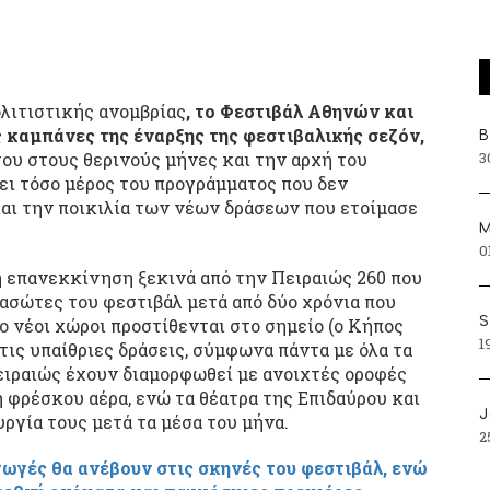
λιτιστικής ανομβρίας
, το Φεστιβάλ Αθηνών και
ς καμπάνες της έναρξης της φεστιβαλικής σεζόν,
Β
3
ου στους θερινούς μήνες και την αρχή του
ι τόσο μέρος του προγράμματος που δεν
και την ποικιλία των νέων δράσεων που ετοίμασε
Μ
0
η επανεκκίνηση ξεκινά από την Πειραιώς 260 που
ιασώτες του φεστιβάλ μετά από δύο χρόνια που
S
ο νέοι χώροι προστίθενται στο σημείο (ο Κήπος
1
 τις υπαίθριες δράσεις, σύμφωνα πάντα με όλα τα
Πειραιώς έχουν διαμορφωθεί με ανοιχτές οροφές
 φρέσκου αέρα, ενώ τα θέατρα της Επιδαύρου και
J
υργία τους μετά τα μέσα του μήνα.
2
ωγές θα ανέβουν στις σκηνές του φεστιβάλ, ενώ