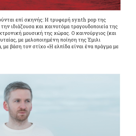
ύνται επί σκηνής: Η τρυφερή synth pop της
α την ιδιάζουσα και καινοτόμα τραγουδοποιεία της
τρονική μουσική της χώρας. Ο καινούργιος (και
υταίας, με μελοποιημένη ποίηση της Έμιλι
, με βάση τον στίχο «Η ελπίδα είναι ένα πράγμα με