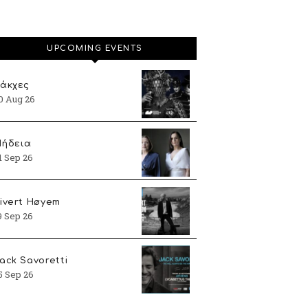
UPCOMING EVENTS
άκχες
0 Aug 26
ήδεια
1 Sep 26
ivert Høyem
9 Sep 26
ack Savoretti
5 Sep 26