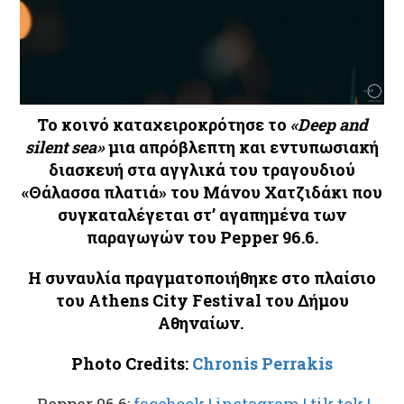
Το κοινό καταχειροκρότησε το
«Deep and
silent sea»
μια απρόβλεπτη και εντυπωσιακή
διασκευή στα αγγλικά του τραγουδιού
«Θάλασσα πλατιά» του Μάνου Χατζιδάκι που
συγκαταλέγεται στ’ αγαπημένα των
παραγωγών του Pepper 96.6.
Η συναυλία πραγματοποιήθηκε στο πλαίσιο
του Αthens City Festival του Δήμου
Αθηναίων.
Photo Credits:
Chronis Perrakis
Pepper 96,6:
facebook |
instagram |
tik tok |