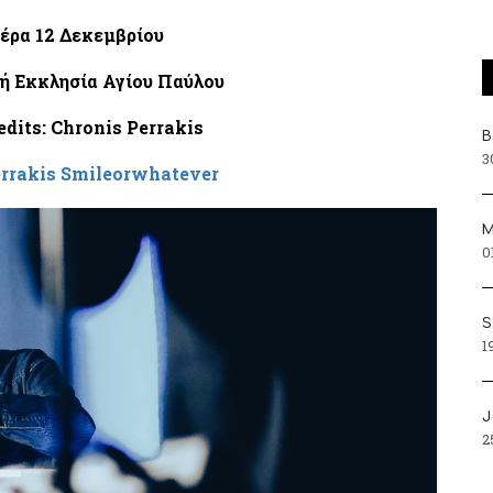
έρα 12 Δεκεμβρίου
ή Εκκλησία Αγίου Παύλου
edits: Chronis Perrakis
Β
3
errakis Smileorwhatever
Μ
0
S
1
J
2