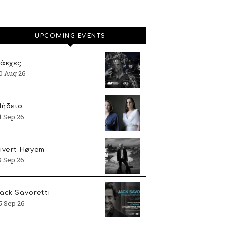
UPCOMING EVENTS
άκχες
0 Aug 26
ήδεια
1 Sep 26
ivert Høyem
9 Sep 26
ack Savoretti
5 Sep 26