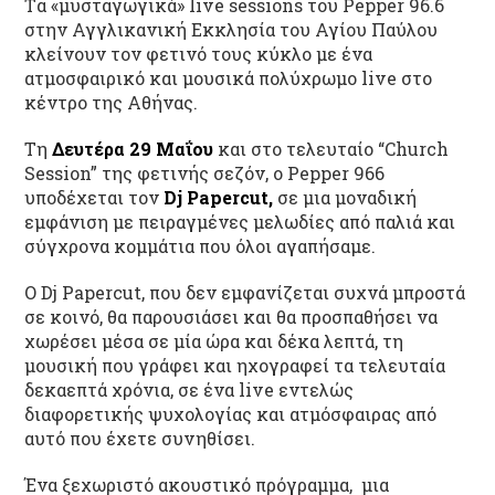
Tα «μυσταγωγικά» live sessions του Pepper 96.6
στην Αγγλικανική Εκκλησία του Αγίου Παύλου
κλείνουν τον φετινό τους κύκλο με ένα
ατμοσφαιρικό και μουσικά πολύχρωμο live στο
κέντρο της Αθήνας.
Τη
Δευτέρα 29 Μαΐου
και στο τελευταίο “Church
Session” της φετινής σεζόν, ο Pepper 966
υποδέχεται τον
Dj Papercut,
σε μια μοναδική
εμφάνιση με πειραγμένες μελωδίες από παλιά και
σύγχρονα κομμάτια που όλοι αγαπήσαμε.
Ο Dj Papercut, που δεν εμφανίζεται συχνά μπροστά
σε κοινό, θα παρουσιάσει και θα προσπαθήσει να
χωρέσει μέσα σε μία ώρα και δέκα λεπτά, τη
μουσική που γράφει και ηχογραφεί τα τελευταία
δεκαεπτά χρόνια, σε ένα live εντελώς
διαφορετικής ψυχολογίας και ατμόσφαιρας από
αυτό που έχετε συνηθίσει.
Ένα ξεχωριστό ακουστικό πρόγραμμα, μια