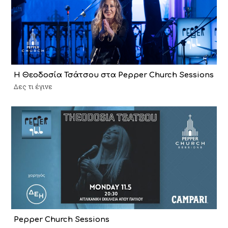
Η Θεοδοσία Τσάτσου στα Pepper Church Sessions
Δες τι έγινε
Pepper Church Sessions