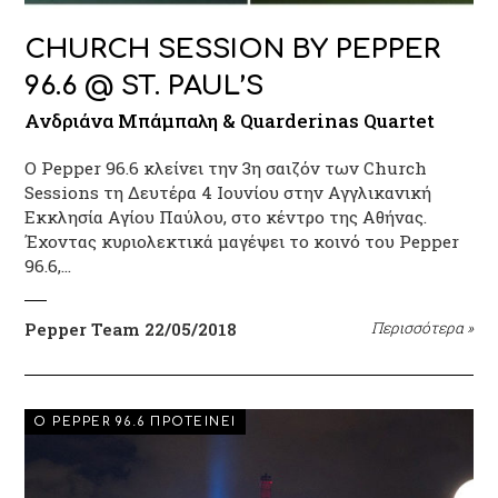
CHURCH SESSION BY PEPPER
96.6 @ ST. PAUL’S
Ανδριάνα Μπάμπαλη & Quarderinas Quartet
Ο Pepper 96.6 κλείνει την 3η σαιζόν των Church
Sessions τη Δευτέρα 4 Ιουνίου στην Αγγλικανική
Εκκλησία Αγίου Παύλου, στο κέντρο της Αθήνας.
Έχοντας κυριολεκτικά μαγέψει το κοινό του Pepper
96.6,…
Pepper Team
22/05/2018
Περισσότερα
»
EVENTS
Ο PEPPER 96.6 ΠΡΟΤΕΙΝΕΙ