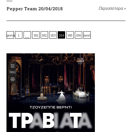
Pepper Team
20/04/2018
Περισσότερα
»
…
previous
1
181
182
183
184
185
186
next