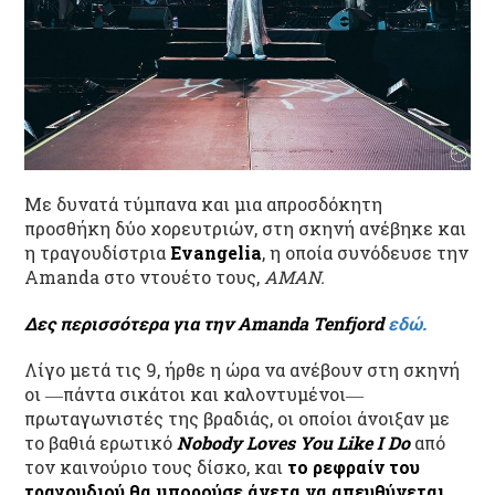
Με δυνατά τύμπανα και μια απροσδόκητη
προσθήκη δύο χορευτριών, στη σκηνή ανέβηκε και
η τραγουδίστρια
Evangelia
, η οποία συνόδευσε την
Amanda στο ντουέτο τους,
AMAN.
Δες περισσότερα για την Amanda Tenfjord
εδώ.
Λίγο μετά τις 9, ήρθε η ώρα να ανέβουν στη σκηνή
οι ―πάντα σικάτοι και καλοντυμένοι―
πρωταγωνιστές της βραδιάς, οι οποίοι άνοιξαν με
το βαθιά ερωτικό
Nobody Loves You Like I Do
από
τον καινούριο τους δίσκο, και
το ρεφραίν του
τραγουδιού θα μπορούσε άνετα να απευθύνεται