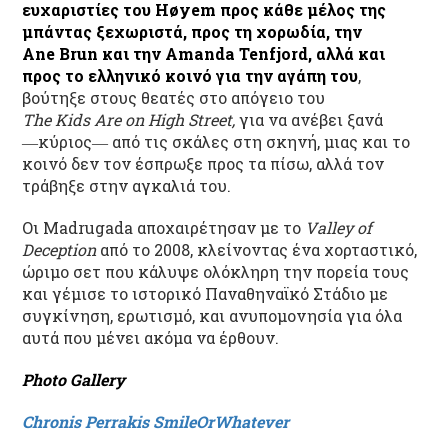
ευχαριστίες του
H
ø
yem
προς κάθε μέλος της
μπάντας ξεχωριστά, προς τη χορωδία, την
Ane
Brun
και την
Amanda
Tenfjord
, αλλά και
προς το ελληνικό κοινό για την αγάπη του
,
βούτηξε στους θεατές στο απόγειο του
The Kids Are on High Street,
για να ανέβει ξανά
―κύριος― από τις σκάλες στη σκηνή, μιας και το
κοινό δεν τον έσπρωξε προς τα πίσω, αλλά τον
τράβηξε στην αγκαλιά του.
Οι Madrugada αποχαιρέτησαν με το
Valley of
Deception
από το 2008, κλείνοντας ένα χορταστικό,
ώριμο σετ που κάλυψε ολόκληρη την πορεία τους
και γέμισε το ιστορικό Παναθηναϊκό Στάδιο με
συγκίνηση, ερωτισμό, και ανυπομονησία για όλα
αυτά που μένει ακόμα να έρθουν.
Photo Gallery
Chronis Perrakis SmileOrWhatever