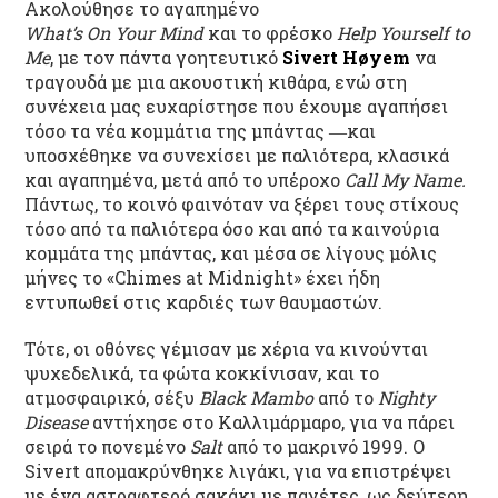
Ακολούθησε το αγαπημένο
What’s On Your Mind
και το φρέσκο
Help Yourself to
Me
, με τον πάντα γοητευτικό
Sivert
H
ø
yem
να
τραγουδά με μια ακουστική κιθάρα, ενώ στη
συνέχεια μας ευχαρίστησε που έχουμε αγαπήσει
τόσο τα νέα κομμάτια της μπάντας ―και
υποσχέθηκε να συνεχίσει με παλιότερα, κλασικά
και αγαπημένα, μετά από το υπέροχο
Call My Name.
Πάντως, το κοινό φαινόταν να ξέρει τους στίχους
τόσο από τα παλιότερα όσο και από τα καινούρια
κομμάτα της μπάντας, και μέσα σε λίγους μόλις
μήνες το «Chimes at Midnight» έχει ήδη
εντυπωθεί στις καρδιές των θαυμαστών.
Τότε, οι οθόνες γέμισαν με χέρια να κινούνται
ψυχεδελικά, τα φώτα κοκκίνισαν, και το
ατμοσφαιρικό, σέξυ
Black Mambo
από το
Nighty
Disease
αντήχησε στο Καλλιμάρμαρο, για να πάρει
σειρά το πονεμένο
Salt
από το μακρινό 1999. Ο
Sivert απομακρύνθηκε λιγάκι, για να επιστρέψει
με ένα αστραφτερό σακάκι με παγέτες, ως δεύτερη