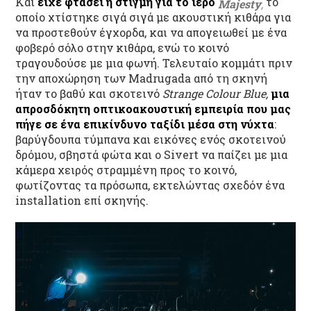
Και
είχε φτάσει η στιγμή για το ιερό
το
Majesty
,
οποίο χτίστηκε σιγά σιγά με ακουστική κιθάρα για
να προστεθούν έγχορδα, και να απογειωθεί με ένα
φοβερό σόλο στην κιθάρα, ενώ το κοινό
τραγουδούσε με μια φωνή. Τελευταίο κομμάτι πριν
την αποχώρηση των Madrugada από τη σκηνή
ήταν το βαθύ και σκοτεινό
Strange Colour Blue,
μια
απροσδόκητη οπτικοακουστική εμπειρία που μας
πήγε σε ένα επικίνδυνο ταξίδι μέσα στη νύχτα
:
βαρύγδουπα τύμπανα και εικόνες ενός σκοτεινού
δρόμου, σβηστά φώτα και ο Sivert να παίζει με μια
κάμερα χειρός στραμμένη προς το κοινό,
φωτίζοντας τα πρόσωπα, εκτελώντας σχεδόν ένα
installation επί σκηνής.