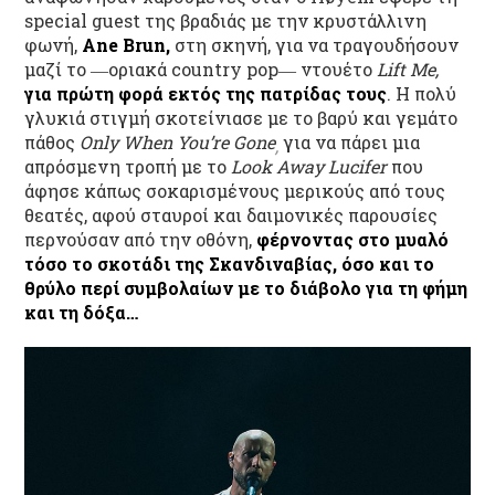
special guest της βραδιάς με την κρυστάλλινη
φωνή,
Ane Brun
,
στη σκηνή, για να τραγουδήσουν
μαζί το ―οριακά country pop― ντουέτο
Lift Me,
για πρώτη φορά εκτός της πατρίδας τους
. Η πολύ
γλυκιά στιγμή σκοτείνιασε με το βαρύ και γεμάτο
πάθος
Only When You’re Gone
για να πάρει μια
,
απρόσμενη τροπή με το
Look Away Lucifer
που
άφησε κάπως σοκαρισμένους μερικούς από τους
θεατές, αφού σταυροί και δαιμονικές παρουσίες
περνούσαν από την οθόνη,
φέρνοντας στο μυαλό
τόσο το σκοτάδι της Σκανδιναβίας, όσο και το
θρύλο περί συμβολαίων με το διάβολο για τη φήμη
και τη δόξα…