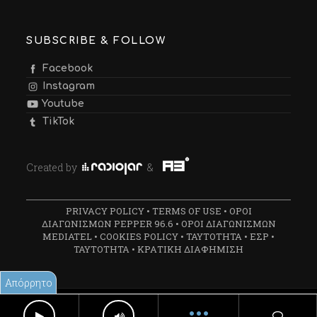
SUBSCRIBE & FOLLOW
Facebook
Instagram
Youtube
TikTok
Created by
&
PRIVACY POLICY
•
TERMS OF USE
•
ΟΡΟΙ
ΔΙΑΓΩΝΙΣΜΩΝ PEPPER 96.6
•
ΟΡΟΙ ΔΙΑΓΩΝΙΣΜΩΝ
MEDIATEL
•
COOKIES POLICY
•
ΤΑΥΤΟΤΗΤΑ
•
ΕΣΡ
•
ΤΑΥΤΟΤΗΤΑ
•
ΚΡΑΤΙΚΗ ΔΙΑΦΗΜΙΣΗ
Απόρρητο
Created by
Radiojar
&
A3
•••