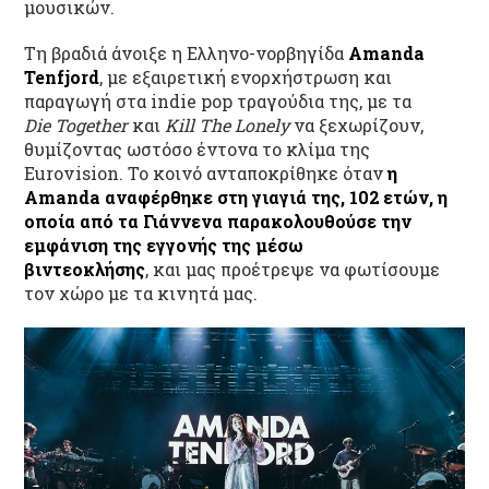
μουσικών.
Τη βραδιά άνοιξε η Ελληνο-νορβηγίδα
Amanda
Tenfjord
, με εξαιρετική ενορχήστρωση και
παραγωγή στα indie pop τραγούδια της, με τα
Die Together
και
Kill The Lonely
να ξεχωρίζουν,
θυμίζοντας ωστόσο έντονα το κλίμα της
Eurovision. Το κοινό ανταποκρίθηκε όταν
η
Amanda
αναφέρθηκε στη γιαγιά της, 102
ετών, η
οποία από τα
Γιάννενα παρακολουθ
ούσε
την
εμφάνισ
η
της
εγγονής της μέσω
βιντεοκλήσης
, και μας προέτρεψε να φωτίσουμε
τον χώρο με τα κινητά μας.