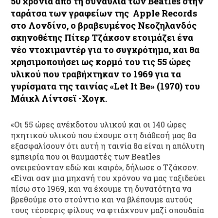
50 χρόνια από τη συναυλία των Beatles στην
ταράτσα των γραφείων της Apple Records
στο Λονδίνο, ο βραβευμένος Νεοζηλανδός
σκηνοθέτης Πίτερ Τζάκσον ετοιμάζει ένα
νέο ντοκιμαντέρ για το συγκρότημα, και θα
χρησιμοποιήσει ως κορμό του τις 55 ώρες
υλικού που τραβήχτηκαν το 1969 για τα
γυρίσματα της ταινίας «Let It Be» (1970) του
Μάικλ Λίντσεϊ -Χογκ.
«Οι 55 ώρες ανέκδοτου υλικού και οι 140 ώρες
ηχητικού υλικού που έχουμε στη διάθεσή μας θα
εξασφαλίσουν ότι αυτή η ταινία θα είναι η απόλυτη
εμπειρία που οι θαυμαστές των Beatles
ονειρεύονταν εδώ και καιρό», δήλωσε ο Τζάκσον.
«Είναι σαν μια μηχανή του χρόνου να μας ταξιδεύει
πίσω στο 1969, και να έχουμε τη δυνατότητα να
βρεθούμε στο στούντιο και να βλέπουμε αυτούς
τους τέσσερις φίλους να φτιάχνουν μαζί σπουδαία